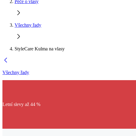
Péče o vlasy
Všechny řady
StyleCare Kulma na vlasy
Všechny řady
Letní slevy až 44 %