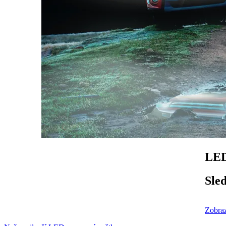
LED
Sled
Zobraz