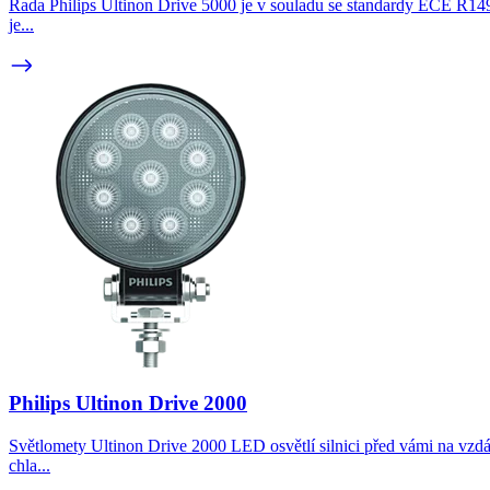
Řada Philips Ultinon Drive 5000 je v souladu se standardy ECE R149 a
je...
Philips Ultinon Drive 2000
Světlomety Ultinon Drive 2000 LED osvětlí silnici před vámi na vzdál
chla...