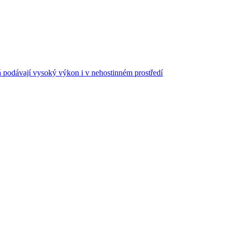
á podávají vysoký výkon i v nehostinném prostředí