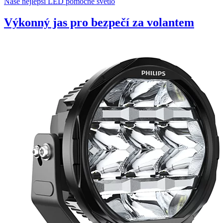
Naše nejlepší LED pomocné světlo
Výkonný jas pro bezpečí za volantem