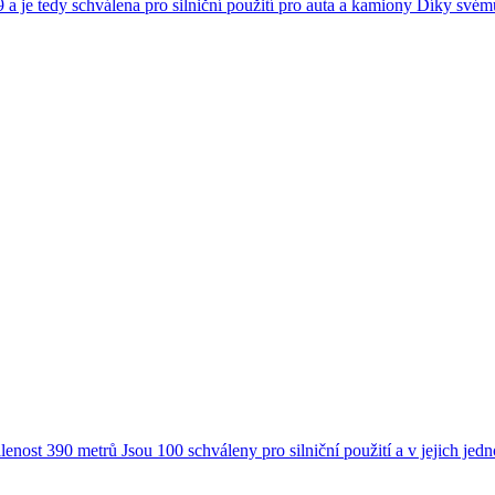
 je tedy schválena pro silniční použití pro auta a kamiony Díky svému j
enost 390 metrů Jsou 100 schváleny pro silniční použití a v jejich jed