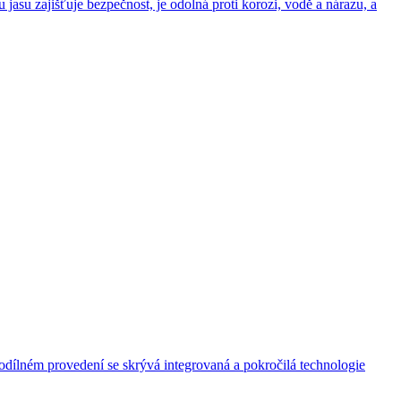
asu zajišťuje bezpečnost, je odolná proti korozi, vodě a nárazu, a
nodílném provedení se skrývá integrovaná a pokročilá technologie