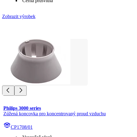
Černá průsvitná
Zobrazit výrobek
Philips 3000 series
Zúžená koncovka pro koncentrovaný proud vzduchu
CP1708/01