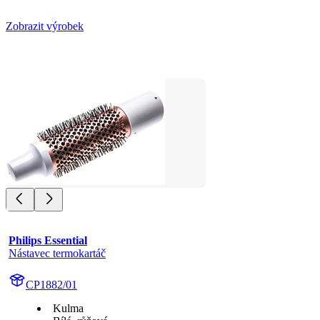
Zobrazit výrobek
Philips Essential
Nástavec termokartáč
CP1882/01
Kulma