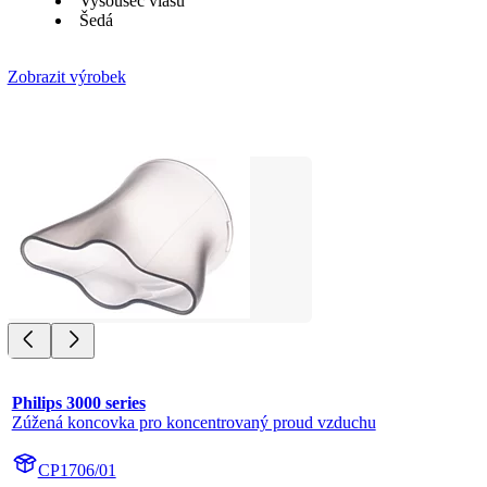
Vysoušeč vlasů
Šedá
Zobrazit výrobek
Philips 3000 series
Zúžená koncovka pro koncentrovaný proud vzduchu
CP1706/01