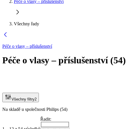
Péče o vlasy – příslušenství
Všechny řady
Péče o vlasy – příslušenství
Péče o vlasy – příslušenství
(
54
)
Všechny filtry
2
Na skladě u společnosti Philips (54)
Řadit:
1 – 12 z 54 výsledků