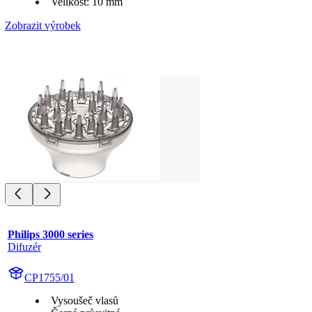
Velikost: 10 mm
Zobrazit výrobek
Philips 3000 series
Difuzér
CP1755/01
Vysoušeč vlasů