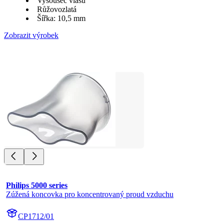
Vysoušeč vlasů
Růžovozlatá
Šířka: 10,5 mm
Zobrazit výrobek
Philips 5000 series
Zúžená koncovka pro koncentrovaný proud vzduchu
CP1712/01