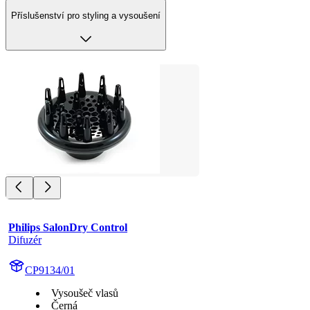
Příslušenství pro styling a vysoušení
Philips SalonDry Control
Difuzér
CP9134/01
Vysoušeč vlasů
Černá