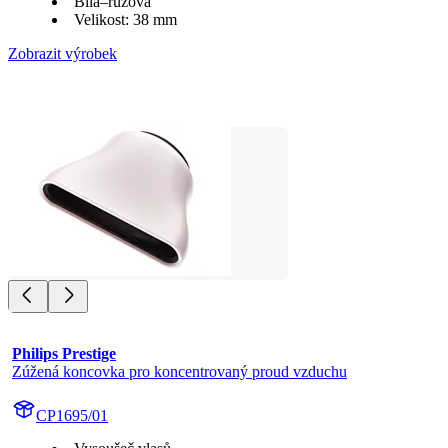
Bílá–růžová
Velikost: 38 mm
Zobrazit výrobek
Philips Prestige
Zúžená koncovka pro koncentrovaný proud vzduchu
CP1695/01