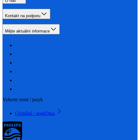
O nás
Kontakt na podporu
Mějte aktuální informace
Vyberte zemi / jazyk
Globální / angličtina