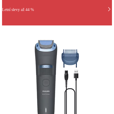
Letní slevy až 44 %