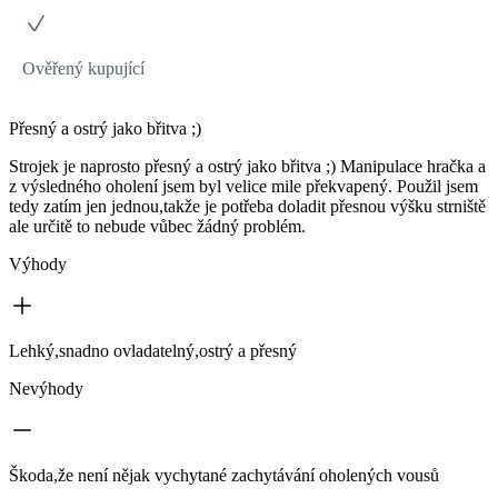
Ověřený kupující
Přesný a ostrý jako břitva ;)
Strojek je naprosto přesný a ostrý jako břitva ;) Manipulace hračka a
z výsledného oholení jsem byl velice mile překvapený. Použil jsem
tedy zatím jen jednou,takže je potřeba doladit přesnou výšku strniště
ale určitě to nebude vůbec žádný problém.
Výhody
Lehký,snadno ovladatelný,ostrý a přesný
Nevýhody
Škoda,že není nějak vychytané zachytávání oholených vousů