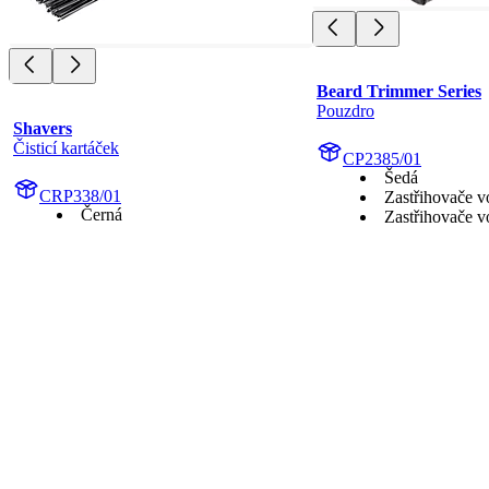
Beard Trimmer Series
Pouzdro
Shavers
Čisticí kartáček
CP2385/01
Šedá
CRP338/01
Zastřihovače v
Černá
Zastřihovače v