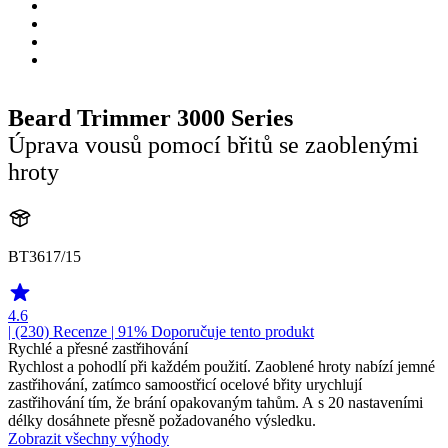
Beard Trimmer 3000 Series
Úprava vousů pomocí břitů se zaoblenými
hroty
BT3617/15
4.6
| (230)
Recenze
| 91% Doporučuje tento produkt
Rychlé a přesné zastřihování
Rychlost a pohodlí při každém použití. Zaoblené hroty nabízí jemné
zastřihování, zatímco samoostřicí ocelové břity urychlují
zastřihování tím, že brání opakovaným tahům. A s 20 nastaveními
délky dosáhnete přesně požadovaného výsledku.
Zobrazit všechny výhody