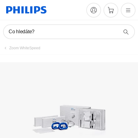
Vyhledávač služeb
Co hledáte?
Zoom WhiteSpeed