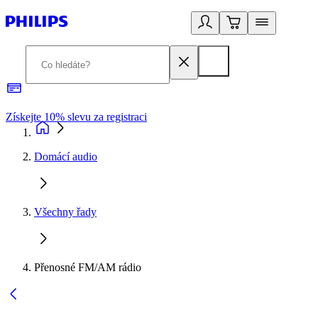
Získejte 10% slevu za registraci
3
Domácí audio
Všechny řady
Přenosné FM/AM rádio