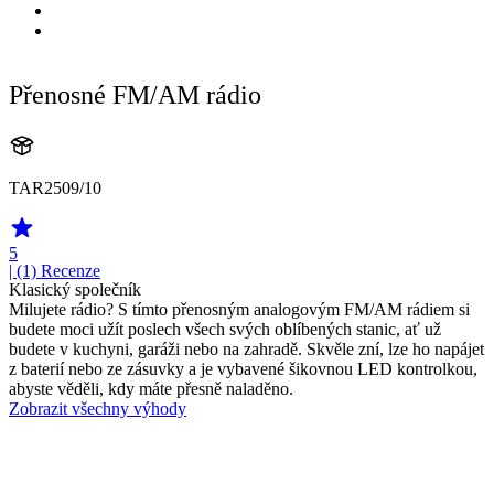
Přenosné FM/AM rádio
TAR2509/10
5
| (1)
Recenze
Klasický společník
Milujete rádio? S tímto přenosným analogovým FM/AM rádiem si
budete moci užít poslech všech svých oblíbených stanic, ať už
budete v kuchyni, garáži nebo na zahradě. Skvěle zní, lze ho napájet
z baterií nebo ze zásuvky a je vybavené šikovnou LED kontrolkou,
abyste věděli, kdy máte přesně naladěno.
Zobrazit všechny výhody