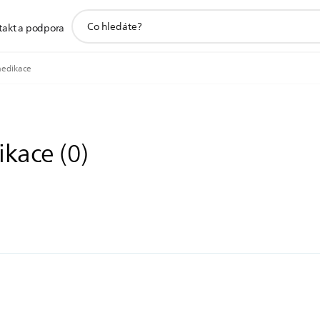
support
takt a podpora
search
icon
medikace
ikace
(
0
)