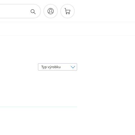
Třídit
podle