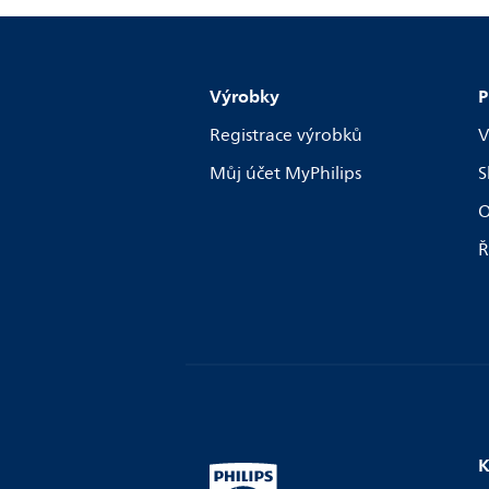
Výrobky
P
Registrace výrobků
V
Můj účet MyPhilips
S
O
Ř
K