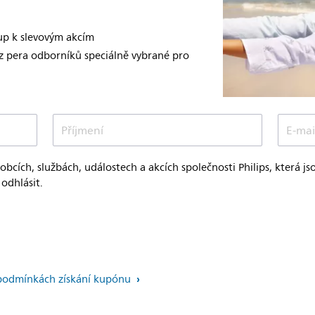
tup k slevovým akcím
 z pera odborníků speciálně vybrané pro
Příjmení
E-mai
robcích, službách, událostech a akcích společnosti Philips, která 
odhlásit.
 podmínkách získání kupónu