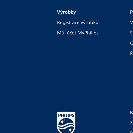
Výrobky
P
Registrace výrobků
V
Můj účet MyPhilips
S
O
Ř
K
Z