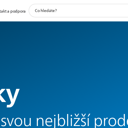
support
takt a podpora
search
icon
ky
svou nejbližší pro