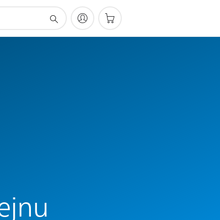
dejnu