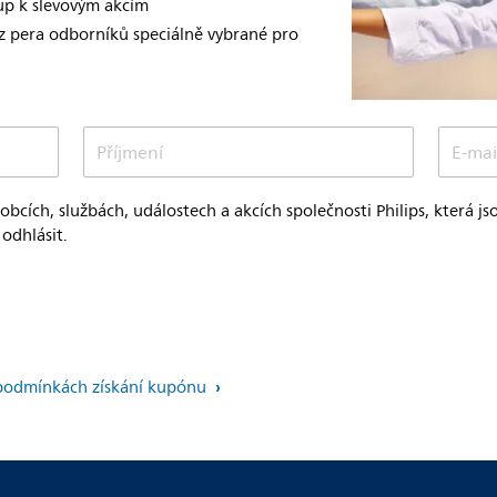
tup k slevovým akcím
 z pera odborníků speciálně vybrané pro
Příjmení
E-mai
robcích, službách, událostech a akcích společnosti Philips, která 
odhlásit.
 podmínkách získání kupónu