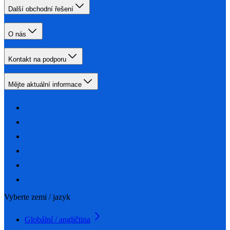
Další obchodní řešení
O nás
Kontakt na podporu
Mějte aktuální informace
Vyberte zemi / jazyk
Globální / angličtina