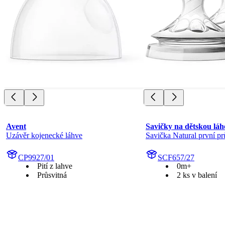
Avent
Savičky na dětskou láh
Uzávěr kojenecké láhve
Savička Natural první pr
CP9927/01
SCF657/27
Pití z lahve
0m+
Průsvitná
2 ks v balení