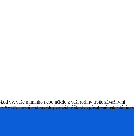
okud vy, vaše miminko nebo někdo z vaší rodiny trpíte závažnými
hilips AVENT není zodpovědný za žádné škody způsobené nakládáním s