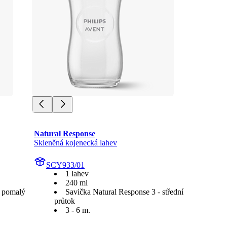
Natural Response
Skleněná kojenecká lahev
SCY933/01
1 lahev
240 ml
- pomalý
Savička Natural Response 3 - střední
průtok
3 - 6 m.