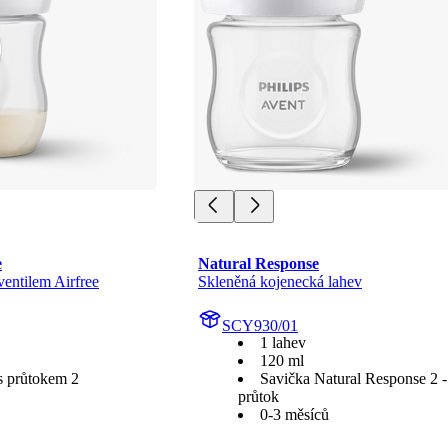
e
Natural Response
ventilem Airfree
Skleněná kojenecká lahev
SCY930/01
1 lahev
120 ml
s průtokem 2
Savička Natural Response 2 
průtok
0-3 měsíců