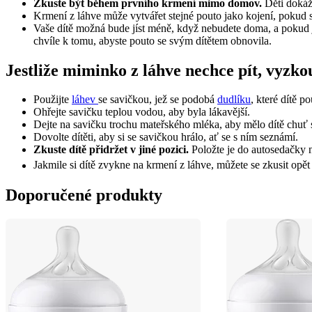
Zkuste být během prvního krmení mimo domov.
 Děti dokáž
Krmení z láhve může vytvářet stejné pouto jako kojení, pokud si
Vaše dítě možná bude jíst méně, když nebudete doma, a pokud js
chvíle k tomu, abyste pouto se svým dítětem obnovila.
Jestliže miminko z láhve nechce pít, vyzko
Použijte 
láhev 
se savičkou, jež se podobá 
dudlíku
, které dítě p
Ohřejte savičku teplou vodou, aby byla lákavější.
Dejte na savičku trochu mateřského mléka, aby mělo dítě chuť se
Dovolte dítěti, aby si se savičkou hrálo, ať se s ním seznámí.
Zkuste dítě přidržet v jiné pozici.
 Položte je do autosedačky 
Jakmile si dítě zvykne na krmení z láhve, můžete se zkusit opět
Doporučené produkty