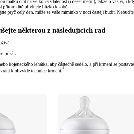
ou matku cítit na velkou vzdálenost (i deset metrů), takže o vás ví, i když
 přitom dítě přivinete blízko k sobě.
te pryč celý den, může se vaše miminko v noci častěji budit. Nebuďte pr
ušejte některou z následujících rad
oužívá.
 přisát. 
nebo kojeneckého lehátka, aby částečně sedělo, a při krmení se postavte
1
 vrátit k obvyklé technice krmení.