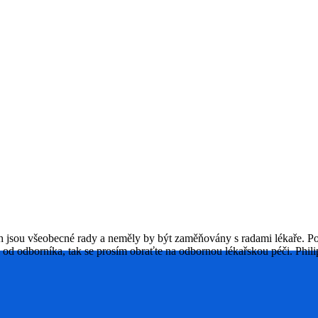
ch jsou všeobecné rady a neměly by být zaměňovány s radami lékaře. P
u od odborníka, tak se prosím obraťte na odbornou lékařskou péči. P