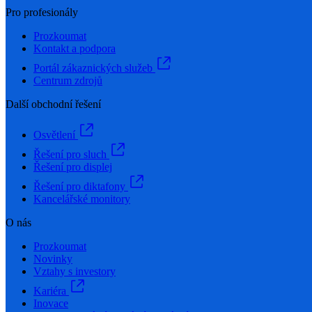
Pro profesionály
Prozkoumat
Kontakt a podpora
Portál zákaznických služeb
Centrum zdrojů
Další obchodní řešení
Osvětlení
Řešení pro sluch
Řešení pro displej
Řešení pro diktafony
Kancelářské monitory
O nás
Prozkoumat
Novinky
Vztahy s investory
Kariéra
Inovace