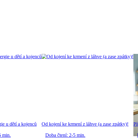
ie u dětí a kojenců
Od kojení ke krmení z láhve (a zase zpátky)!
Pí
5 min.
Doba čtení: 2-5 min.