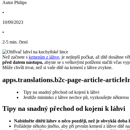
Autor Philips
•
10/09/2023
•
2
-
5
min. čtení
Než začnete s 
krmením z láhve
, je nejlepší počkat, až dítě dosáhne v
před datem nástupu,
 abyste se s veškerými potížemi stačili včas vyp
Může chvíli trvat, než si vaše dítě na krmení z láhve zvykne.
apps.translations.b2c-page-article-article
Tipy na snadný přechod od kojení k láhvi
Jestliže miminko z láhve nechce pít, vyzkoušejte některou 
Tipy na snadný přechod od kojení k láhvi
Nabídněte dítěti láhev o něco později, než je obvyklá doba 
Požádejte někoho jiného, aby při prvním krmení z láhve dítě na