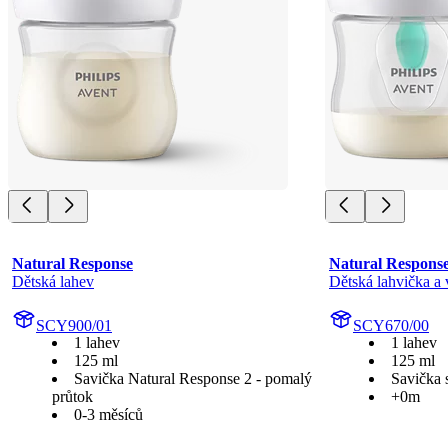
Natural Response
Natural Respons
Dětská lahev
Dětská lahvička a 
SCY900/01
SCY670/00
1 lahev
1 lahev
125 ml
125 ml
Savička Natural Response 2 - pomalý
Savička 
průtok
+0m
0-3 měsíců