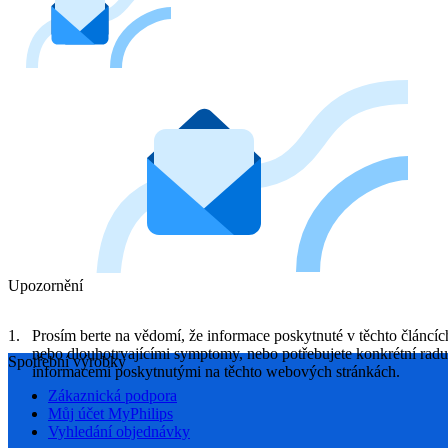
Upozornění
Prosím berte na vědomí, že informace poskytnuté v těchto článcí
nebo dlouhotrvajícími symptomy, nebo potřebujete konkrétní rad
Spotřební výrobky
informacemi poskytnutými na těchto webových stránkách.
Zákaznická podpora
Můj účet MyPhilips
Vyhledání objednávky