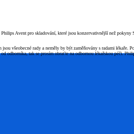
 Philips Avent pro skladování, které jsou konzervativnější než pokyny
ch jsou všeobecné rady a neměly by být zaměňovány s radami lékaře. P
u od odborníka, tak se prosím obraťte na odbornou lékařskou péči. P