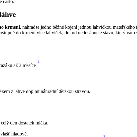
 často. 
láhve
dno krmení
, nahraďte jedno běžné kojení jednou lahvičkou mateřského 
postupně do krmení více lahviček, dokud nedosáhnete stavu, který vám 
1
razáku až 3 měsíce 
.
kem z láhve doplnit náhradní dětskou stravou.
celý den dostatek mléka.
vlášť hladové.  
2