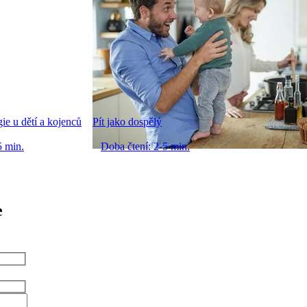
ie u dětí a kojenců
Pít jako dospělý
5 min.
Doba čtení: 2-5 min.
e