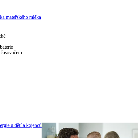
čka mateřského mléka
ché
baterie
s časovačem