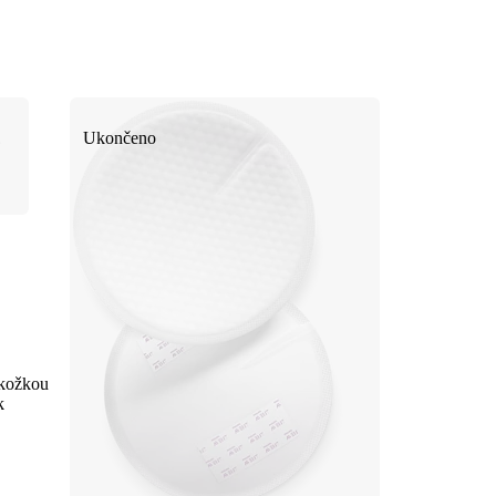
Ukončeno
okožkou
k