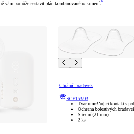
kyně vám pomůže sestavit plán kombinovaného krmení.
Chránič bradavek
SCF153/03
Tvar umožňující kontakt s p
Ochrana bolestivých bradave
Střední (21 mm)
2 ks