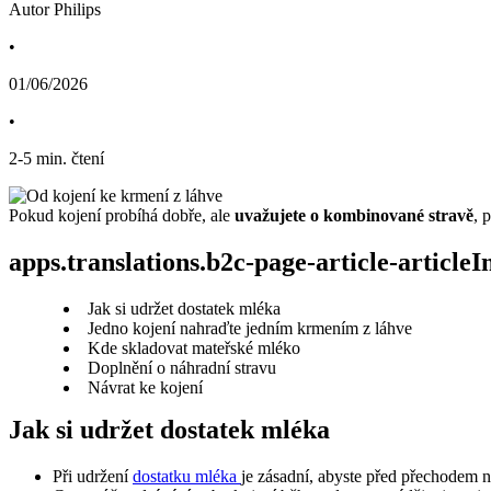
Autor Philips
•
01/06/2026
•
2
-
5
min. čtení
Pokud kojení probíhá dobře, ale 
uvažujete o kombinované stravě
, 
apps.translations.b2c-page-article-article
Jak si udržet dostatek mléka
Jedno kojení nahraďte jedním krmením z láhve
Kde skladovat mateřské mléko
Doplnění o náhradní stravu
Návrat ke kojení
Jak si udržet dostatek mléka
Při udržení 
dostatku mléka 
je zásadní, abyste před přechodem 