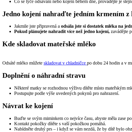
Co se týče odsávání nebo kojení během dne, provádějte je stejně
Jedno kojení nahraďte jedním krmením z 
Jakmile jste připravená a 
odsála jste si dostatek mléka na je
Pokud plánujete nahradit více než jedno kojení,
 zavádějte 
Kde skladovat mateřské mléko 
Odsáté mléko můžete 
skladovat v chladničce 
po dobu 24 hodin a v m
Doplnění o náhradní stravu 
Některé matky se rozhodnou výživu dítěte místo mateřským mlé
Postupujte podle výše uvedených pokynů pro nahrazení.
Návrat ke kojení 
Buďte se svým miminkem co nejvíce času, abyste měla zase po 
Kontakt pokožky dítěte s vaší pokožkou pomáhá.
Nabídněte druhý prs – i když se vám nezdá, že by dítě bylo obz