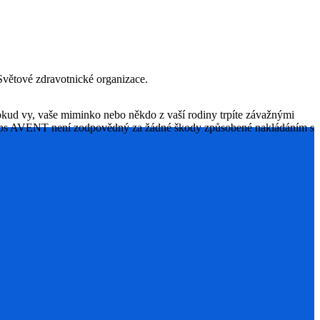
 Světové zdravotnické organizace.
okud vy, vaše miminko nebo někdo z vaší rodiny trpíte závažnými
hilips AVENT není zodpovědný za žádné škody způsobené nakládáním s