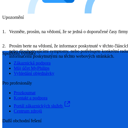
Upozornění
Vezměte, prosím, na vědomí, že se jedná o doporučené časy firmy
Prosím berte na vědomí, že informace poskytnuté v těchto článcí
nebo dlouhotrvajícími symptomy, nebo potřebujete konkrétní rad
Spotřební výrobky
informacemi poskytnutými na těchto webových stránkách.
Zákaznická podpora
Můj účet MyPhilips
Vyhledání objednávky
Pro profesionály
Prozkoumat
Kontakt a podpora
Portál zákaznických služeb
Centrum zdrojů
Další obchodní řešení