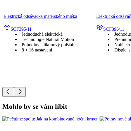
Elektrická odsávačka mateřského mléka
Elektrická odsáva
SCF395/11
SCF396/11
Jednoduchá elektrická
Jednodu
Technologie Natural Motion
Premium
Pohodlný silikonový polštářek
Nabíjecí 
8 + 16 nastavení
Displej 
Mohlo by se vám líbit