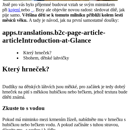
Jistě pro vás bylo příjemné budovat vztah se svým miminkem 
při 
kojení 
nebo 
. Brzy ale objevíte novou radost: sledovat dítě, jak 
pije samo. 
Většina dětí se k tomuto milníku přiblíží kolem šesti 
měsíců věku.
 A tady je návod, jak na první samostatné doušky:
apps.translations.b2c-page-article-
articleIntroduction-at-Glance
Který hrneček?
Sbohem, dětské lahvičky
Který hrneček?
Dudlíky na dětských láhvích jsou měkké, pro začátek je tedy dobrý 
hrneček na pití s měkkou hubičkou nebo brčkem, jehož textura bude 
dítěti známá.
Zkuste to s vodou
Pokud má miminko mezi krmením žízeň, nabídněte mu v hrnečku s 
hubičkou nebo brčkem vodu. A pokud začínáte s tuhou stravou, 
dávejte mu
 s vodou i k jídlu. 