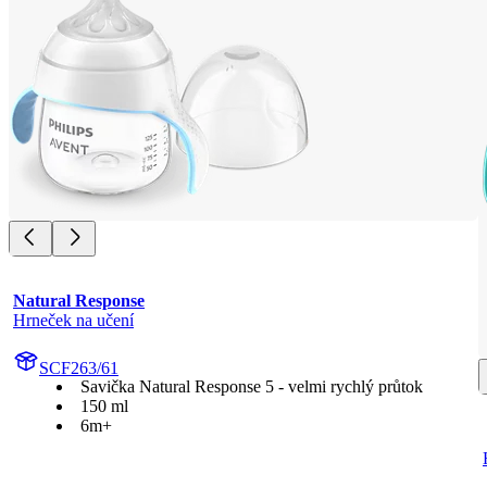
Natural Response
Hrneček na učení
SCF263/61
Savička Natural Response 5 - velmi rychlý průtok
150 ml
6m+