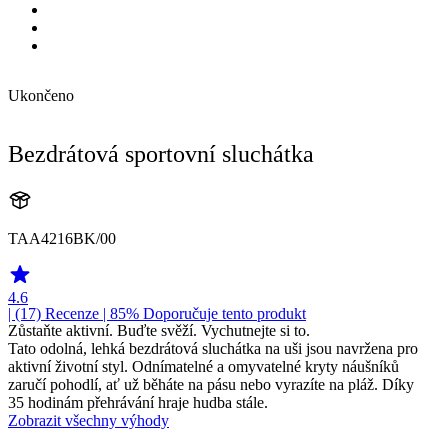
Ukončeno
Bezdrátová sportovní sluchátka
TAA4216BK/00
4.6
| (17)
Recenze
| 85% Doporučuje tento produkt
Zůstaňte aktivní. Buďte svěží. Vychutnejte si to.
Tato odolná, lehká bezdrátová sluchátka na uši jsou navržena pro
aktivní životní styl. Odnímatelné a omyvatelné kryty náušníků
zaručí pohodlí, ať už běháte na pásu nebo vyrazíte na pláž. Díky
35 hodinám přehrávání hraje hudba stále.
Zobrazit všechny výhody