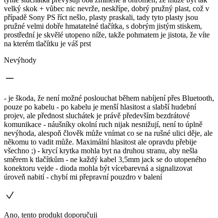
velký skok + vůbec nic nevrže, neskřípe, dobrý pružný plast, což v
případě Sony PS říct nešlo, plasty praskali, tady tyto plasty jsou
pružné velmi dobře hmatatelné tlačítka, s dobrým jistým stiskem,
prostřední je skvělé utopeno níže, takže pohmatem je jistota, že víte
na kterém tlačítku je váš prst
Nevýhody
- je škoda, že není možné poslouchat během nabíjení přes Bluetooth,
pouze po kabelu - po kabelu je menší hlasitost a slabší hudební
projev, ale přednost sluchátek je právě především bezdrátové
komunikace - náušníky okolní ruch nijak nesnižují, není to úplně
nevýhoda, alespoň člověk může vnímat co se na rušné ulici děje, ale
někomu to vadit může. Maximální hlasitost ale opravdu přebije
všechno ;) - krycí krytka mohla byt na druhou stranu, aby nešla
směrem k tlačítkům - ne každý kabel 3,5mm jack se do utopeného
konektoru vejde - dioda mohla být vícebarevná a signalizovat
úroveň nabití - chybí mi přepravní pouzdro v balení
Ano, tento produkt doporučuji