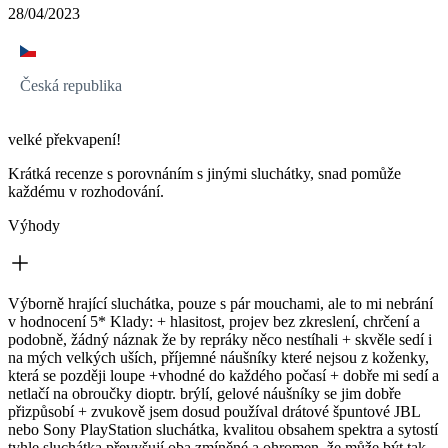
28/04/2023
Česká republika
velké překvapení!
Krátká recenze s porovnáním s jinými sluchátky, snad pomůže
každému v rozhodování.
Výhody
Výborně hrající sluchátka, pouze s pár mouchami, ale to mi nebrání
v hodnocení 5* Klady: + hlasitost, projev bez zkreslení, chrčení a
podobně, žádný náznak že by repráky něco nestíhali + skvěle sedí i
na mých velkých uších, příjemné náušníky které nejsou z koženky,
která se později loupe +vhodné do každého počasí + dobře mi sedí a
netlačí na obroučky dioptr. brýlí, gelové náušníky se jim dobře
přizpůsobí + zvukově jsem dosud používal drátové špuntové JBL
nebo Sony PlayStation sluchátka, kvalitou obsahem spektra a sytostí
tyhle sluchátka převyšují oba zmíněné a ohromen, že může být tak