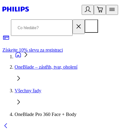
Získejte 10% slevu za registraci
3
OneBlade – zástřih, tvar, oholení
Všechny řady
OneBlade Pro 360 Face + Body