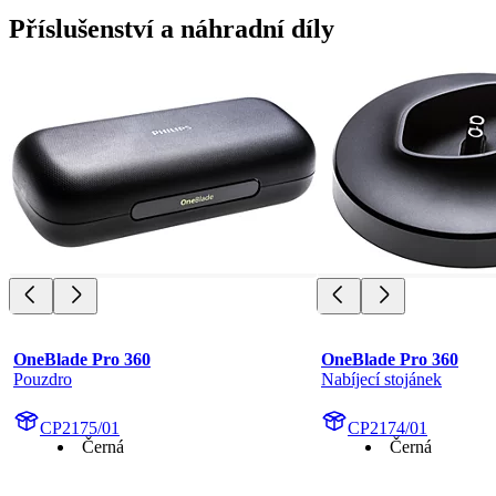
Příslušenství a náhradní díly
OneBlade Pro 360
OneBlade Pro 360
Pouzdro
Nabíjecí stojánek
CP2175/01
CP2174/01
Černá
Černá