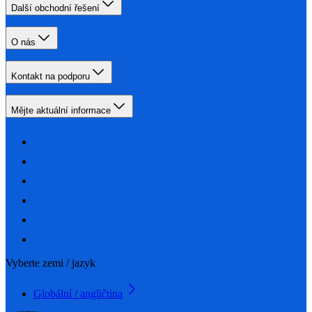
Další obchodní řešení
O nás
Kontakt na podporu
Mějte aktuální informace
Vyberte zemi / jazyk
Globální / angličtina