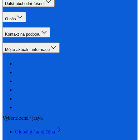
Další obchodní řešení
O nás
Kontakt na podporu
Mějte aktuální informace
Vyberte zemi / jazyk
Globální / angličtina