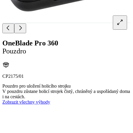
OneBlade Pro 360
Pouzdro
CP2175/01
Pouzdro pro uložení holicího strojku
V pouzdru zůstane holicí strojek čistý, chráněný a uspořádaný doma
i na cestách.
Zobrazit všechny výhody