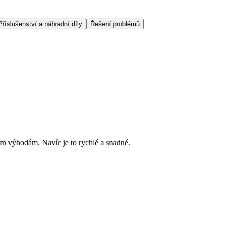
Příslušenství a náhradní díly
Řešení problémů
ím výhodám. Navíc je to rychlé a snadné.