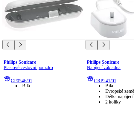
Philips Sonicare
Philips Sonicare
Plastové cestovní pouzdro
Nabíjecí základna
CP0546/01
CRP241/01
Bílá
Bílá
Evropské zem
Délka napájecí
2 kolíky