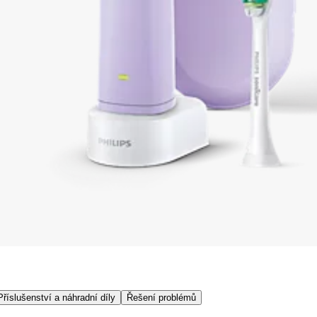
Příslušenství a náhradní díly
Řešení problémů