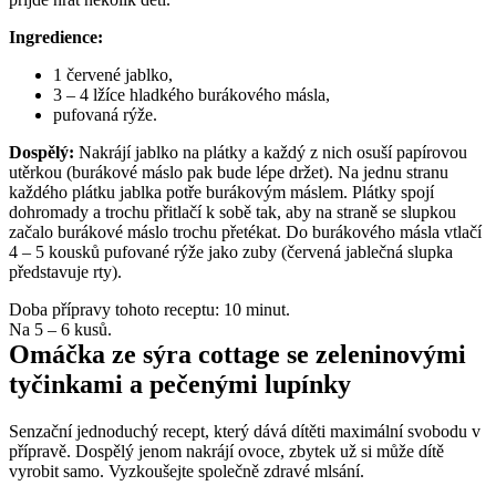
Ingredience:
1 červené jablko,
3 – 4 lžíce hladkého burákového másla,
pufovaná rýže.
Dospělý:
 Nakrájí jablko na plátky a každý z nich osuší papírovou 
utěrkou (burákové máslo pak bude lépe držet). Na jednu stranu 
každého plátku jablka potře burákovým máslem. Plátky spojí 
dohromady a trochu přitlačí k sobě tak, aby na straně se slupkou 
začalo burákové máslo trochu přetékat. Do burákového másla vtlačí 
4 – 5 kousků pufované rýže jako zuby (červená jablečná slupka 
představuje rty).
Doba přípravy tohoto receptu: 10 minut.
Na 5 – 6 kusů.
Omáčka ze sýra cottage se zeleninovými 
tyčinkami a pečenými lupínky
Senzační jednoduchý recept, který dává dítěti maximální svobodu v 
přípravě. Dospělý jenom nakrájí ovoce, zbytek už si může dítě 
vyrobit samo. Vyzkoušejte společně zdravé mlsání.