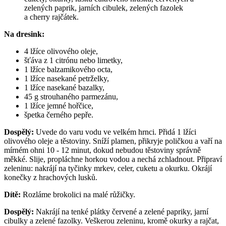
zelených paprik, jarních cibulek, zelených fazolek 
a cherry rajčátek. 
Na dresink:
4 lžíce olivového oleje,
šťáva z 1 citrónu nebo limetky,
1 lžíce balzamikového octa,
1 lžíce nasekané petrželky,
1 lžíce nasekané bazalky,
45 g strouhaného parmezánu,
1 lžíce jemné hořčice,
špetka černého pepře.
Dospělý:
 Uvede do varu vodu ve velkém hrnci. Přidá 1 lžíci 
olivového oleje a těstoviny. Sníží plamen, přikryje poličkou a vaří na 
mírném ohni 10 - 12 minut, dokud nebudou těstoviny správně 
měkké. Slije, propláchne horkou vodou a nechá zchladnout. Připraví 
zeleninu: nakrájí na tyčinky mrkev, celer, cuketu a okurku. Okrájí 
konečky z hrachových lusků. 
Dítě: 
Rozláme brokolici na malé růžičky. 
Dospělý:
 Nakrájí na tenké plátky červené a zelené papriky, jarní 
cibulky a zelené fazolky. Veškerou zeleninu, kromě okurky a rajčat, 