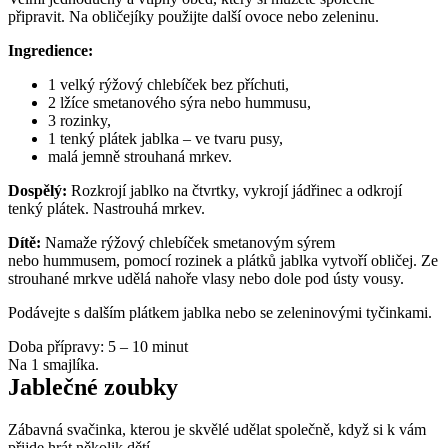
připravit. Na obličejíky použijte další ovoce nebo zeleninu.
Ingredience:
1 velký rýžový chlebíček bez příchuti,
2 lžíce smetanového sýra nebo hummusu,
3 rozinky,
1 tenký plátek jablka – ve tvaru pusy,
malá jemně strouhaná mrkev.
Dospělý:
 Rozkrojí jablko na čtvrtky, vykrojí jádřinec a odkrojí 
tenký plátek. Nastrouhá mrkev.
Dítě: 
Namaže rýžový chlebíček smetanovým sýrem 
nebo hummusem, pomocí rozinek a plátků jablka vytvoří obličej. Ze 
strouhané mrkve udělá nahoře vlasy nebo dole pod ústy vousy.
Podávejte s dalším plátkem jablka nebo se zeleninovými tyčinkami.
Doba přípravy: 5 – 10 minut
Na 1 smajlíka.
Jablečné zoubky
Zábavná svačinka, kterou je skvělé udělat společně, když si k vám 
přijde hrát několik dětí.