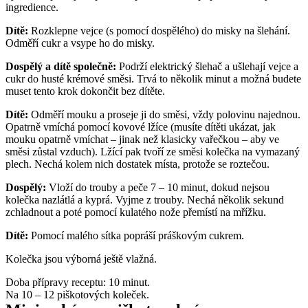
ingredience. 
Dítě:
 Rozklepne vejce (s pomocí dospělého) do misky na šlehání. 
Odměří cukr a vsype ho do misky.
Dospělý a dítě společně:
 Podrží elektrický šlehač a ušlehají vejce a 
cukr do husté krémové směsi. Trvá to několik minut a možná budete 
muset tento krok dokončit bez dítěte. 
Dítě:
 Odměří mouku a proseje ji do směsi, vždy polovinu najednou. 
Opatrně vmíchá pomocí kovové lžíce (musíte dítěti ukázat, jak 
mouku opatrně vmíchat – jinak než klasicky vařečkou – aby ve 
směsi zůstal vzduch). Lžící pak tvoří ze směsi kolečka na vymazaný 
plech. Nechá kolem nich dostatek místa, protože se roztečou. 
Dospělý: 
Vloží do trouby a peče 7 – 10 minut, dokud nejsou 
kolečka nazlátlá a kyprá. Vyjme z trouby. Nechá několik sekund 
zchladnout a poté pomocí kulatého nože přemístí na mřížku. 
Dítě:
 Pomocí malého sítka popráší práškovým cukrem. 
Kolečka jsou výborná ještě vlažná. 
Doba přípravy receptu: 10 minut.
Na 10 – 12 piškotových koleček.