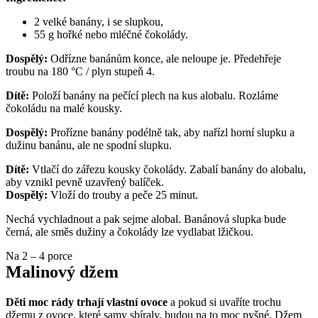
2 velké banány, i se slupkou,
55 g hořké nebo mléčné čokolády. 
Dospělý:
 Odřízne banánům konce, ale neloupe je. Předehřeje 
troubu na 180 °C / plyn stupeň 4.
Dítě:
 Položí banány na pečící plech na kus alobalu. Rozláme 
čokoládu na malé kousky.
Dospělý:
 Prořízne banány podélně tak, aby nařízl horní slupku a 
dužinu banánu, ale ne spodní slupku.
Dítě:
 Vtlačí do zářezu kousky čokolády. Zabalí banány do alobalu, 
aby vznikl pevně uzavřený balíček.
Dospělý: 
Vloží do trouby a peče 25 minut.
Nechá vychladnout a pak sejme alobal. Banánová slupka bude 
černá, ale směs dužiny a čokolády lze vydlabat lžičkou.
Na 2 – 4 porce
Malinový džem
Děti moc rády trhají vlastní ovoce
 a pokud si uvaříte trochu 
džemu z ovoce, které samy sbíraly, budou na to moc pyšné. Džem 