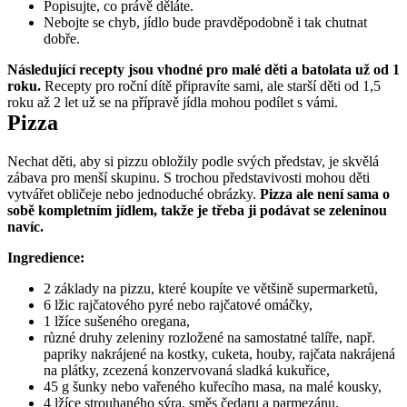
Popisujte, co právě děláte.
Nebojte se chyb, jídlo bude pravděpodobně i tak chutnat 
dobře. 
Následující recepty jsou vhodné pro malé děti a batolata už od 1 
roku.
 Recepty pro roční dítě připravíte sami, ale starší děti od 1,5 
roku až 2 let už se na přípravě jídla mohou podílet s vámi.
Pizza
Nechat děti, aby si pizzu obložily podle svých představ, je skvělá 
zábava pro menší skupinu. S trochou představivosti mohou děti 
vytvářet obličeje nebo jednoduché obrázky. 
Pizza ale není sama o 
sobě kompletním jídlem, takže je třeba ji podávat se zeleninou 
navíc.
Ingredience:
2 základy na pizzu, které koupíte ve většině supermarketů,
6 lžic rajčatového pyré nebo rajčatové omáčky,
1 lžíce sušeného oregana,
různé druhy zeleniny rozložené na samostatné talíře, např. 
papriky nakrájené na kostky, cuketa, houby, rajčata nakrájená 
na plátky, zcezená konzervovaná sladká kukuřice,
45 g šunky nebo vařeného kuřecího masa, na malé kousky,
4 lžíce strouhaného sýra, směs čedaru a parmezánu,