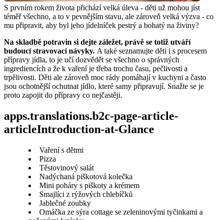
S prvním rokem života přichází velká úleva - děti už mohou jíst 
téměř všechno, a to v pevnějším stavu, ale zároveň velká výzva - co 
mu připravit, aby byl jeho jídelníček pestrý a bohatý na živiny? 
Na skladbě potravin si dejte záležet, právě se totiž utváří 
budoucí stravovací návyky.
 A také seznamujte děti i s procesem 
přípravy jídla, to je učí dozvědět se všechno o správných 
ingrediencích a že k vaření je třeba trochu času, pečlivosti a 
trpělivosti. Děti ale zároveň moc rády pomáhají v kuchyni a často 
jsou ochotnější ochutnat jídlo, které samy připravují. Snažte se je 
proto zapojit do přípravy co nejčastěji.
apps.translations.b2c-page-article-
articleIntroduction-at-Glance
Vaření s dětmi
Pizza
Těstovinový salát
Nadýchaná piškotová kolečka
Mini poháry s piškoty a krémem
Smajlíci z rýžových chlebíčků
Jablečné zoubky
Omáčka ze sýra cottage se zeleninovými tyčinkami a