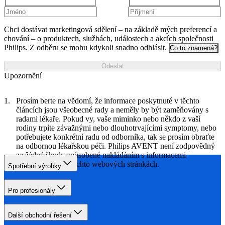
Chci dostávat marketingová sdělení – na základě mých preferencí a
chování – o produktech, službách, událostech a akcích společnosti
Philips. Z odběru se mohu kdykoli snadno odhlásit.
Co to znamená?
Odeslat
Upozornění
Prosím berte na vědomí, že informace poskytnuté v těchto
článcích jsou všeobecné rady a neměly by být zaměňovány s
radami lékaře. Pokud vy, vaše miminko nebo někdo z vaší
rodiny trpíte závažnými nebo dlouhotrvajícími symptomy, nebo
potřebujete konkrétní radu od odborníka, tak se prosím obraťte
na odbornou lékařskou péči. Philips AVENT není zodpovědný
za žádné škody způsobené nakládáním s informacemi
poskytnutými na těchto webových stránkách.
Spotřební výrobky
Pro profesionály
Další obchodní řešení