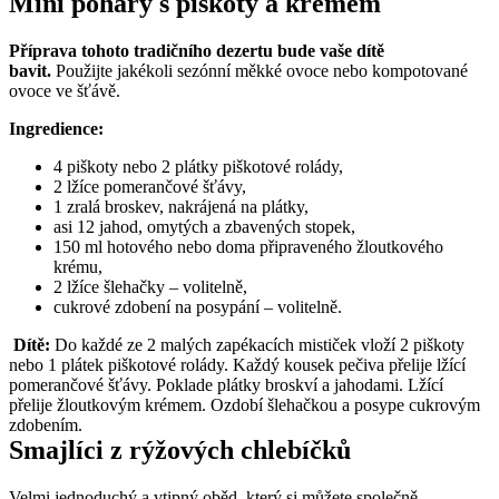
Mini poháry s piškoty a krémem
Příprava tohoto tradičního dezertu bude vaše dítě 
bavit.
 Použijte jakékoli sezónní měkké ovoce nebo kompotované 
ovoce ve šťávě.
Ingredience:
4 piškoty nebo 2 plátky piškotové rolády,
2 lžíce pomerančové šťávy,
1 zralá broskev, nakrájená na plátky,
asi 12 jahod, omytých a zbavených stopek,
150 ml hotového nebo doma připraveného žloutkového 
krému,
2 lžíce šlehačky – volitelně,
cukrové zdobení na posypání – volitelně.
Dítě:
 Do každé ze 2 malých zapékacích mističek vloží 2 piškoty 
nebo 1 plátek piškotové rolády. Každý kousek pečiva přelije lžící 
pomerančové šťávy. Poklade plátky broskví a jahodami. Lžící 
přelije žloutkovým krémem. Ozdobí šlehačkou a posype cukrovým 
zdobením.
Smajlíci z rýžových chlebíčků
Velmi jednoduchý a vtipný oběd, který si můžete společně 