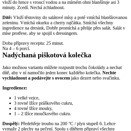
vloží do hrnce s vroucí vodou a na mírném ohni blanšíruje asi 3 
minuty. Zcedí. Nechá zchladnout. 
Dítě:
 Vloží těstoviny do salátové mísy a poté vmíchá blanšírovanou 
zeleninu. Vmíchá okurku a cherry rajčátka. Smíchá všechny 
ingredience na dresink, Dobře promíchá a přelije přes salát. Salát v 
míse protřese, aby se spojil s dressingem. 
Doba přípravy receptu: 25 minut.
Na 4 – 6 porcí.
Nadýchaná piškotová kolečka
Jako možnou variantu můžete rozpustit trochu čokolády a nechat 
dítě, aby v ní namočilo jeden konec každého kolečka. 
Nechte 
vychladnout a podávejte s ovocem
 jako dezert nebo svačinku.
Ingredience:
1 velké vejce,
3 rovné lžíce práškového cukru,
4 rovné lžíce mouky,
1 – 2 lžíce moučkového cukru. 
Dospělý:
 Předehřeje troubu na 200 °C / plyn stupeň 6. Lehce 
vymaže 2 plechy na pečení. Spolu s dítětem připraví všechny 