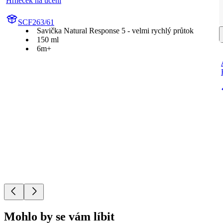
Hrneček na učení
SCF263/61
Savička Natural Response 5 - velmi rychlý průtok
150 ml
6m+
Mohlo by se vám líbit