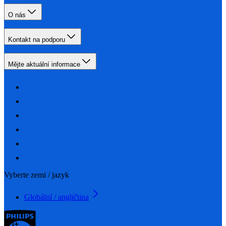
O nás
Kontakt na podporu
Mějte aktuální informace
Vyberte zemi / jazyk
Globální / angličtina