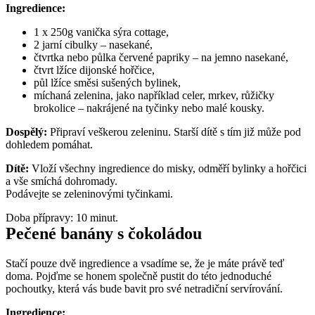
Ingredience:
1 x 250g vanička sýra cottage,
2 jarní cibulky – nasekané,
čtvrtka nebo půlka červené papriky – na jemno nasekané,
čtvrt lžíce dijonské hořčice,
půl lžíce směsi sušených bylinek,
míchaná zelenina, jako například celer, mrkev, růžičky 
brokolice – nakrájené na tyčinky nebo malé kousky.
Dospělý: 
Připraví veškerou zeleninu. Starší dítě s tím již může pod 
dohledem pomáhat.
Dítě:
 Vloží všechny ingredience do misky, odměří bylinky a hořčici 
a vše smíchá dohromady.
Podávejte se zeleninovými tyčinkami.
Doba přípravy: 10 minut.
Pečené banány s čokoládou
Stačí pouze dvě ingredience a vsadíme se, že je máte právě teď 
doma. Pojďme se honem společně pustit do této jednoduché 
pochoutky, která vás bude bavit pro své netradiční servírování.
Ingredience: