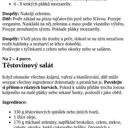
6 - 8 tenkých plátků mozzarelly. 
Dospělý:
 Nakrájí zeleninu.
Dítě:
 Potře základ na pizzu rajčatovým pyré nebo šťávou. Posype 
oreganem. Naskládá na něj zeleninu a maso podle vlastního výběru. 
Posype strouhaným sýrem. Poklade plátky mozzarelly. 
Dospělý:
 Vloží pizzu do trouby a peče, dokud se na sýru nezačnou 
tvořit bublinky a nezbarví se lehce dohněda.
Podávejte s tyčinkami z celeru nebo okurky nebo se salátem. 
Na 2 – 4 porce.
Těstovinový salát
Když obstaráte všechno krájení, vaření a blanšírování, dítě může 
sesypat všechny ingredience dohromady a promíchat je. 
Povídejte 
si přitom o různých barvách.
 Pokud k salátu přidáte trochu lososa 
krájeného na malé plátky nebo sekané šunky, poslouží i jako oběd.
Ingredience:
330 g těstovinových spirálek nebo jiných tvarů,
1 lžíce oleje,
170 g míchané zeleniny, například brokolice, celeru, mrkve, 
cukety, okurky, lusků cukrového hrášku, červených a 