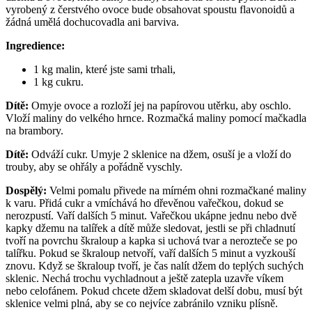
vyrobený z čerstvého ovoce bude obsahovat spoustu flavonoidů a 
žádná umělá dochucovadla ani barviva.
Ingredience:
1 kg malin, které jste sami trhali,
1 kg cukru.
Dítě:
 Omyje ovoce a rozloží jej na papírovou utěrku, aby oschlo. 
Vloží maliny do velkého hrnce. Rozmačká maliny pomocí mačkadla 
na brambory.
Dítě:
 Odváží cukr. Umyje 2 sklenice na džem, osuší je a vloží do 
trouby, aby se ohřály a pořádně vyschly.
Dospělý: 
Velmi pomalu přivede na mírném ohni rozmačkané maliny 
k varu. Přidá cukr a vmíchává ho dřevěnou vařečkou, dokud se 
nerozpustí. Vaří dalších 5 minut. Vařečkou ukápne jednu nebo dvě 
kapky džemu na talířek a dítě může sledovat, jestli se při chladnutí 
tvoří na povrchu škraloup a kapka si uchová tvar a nerozteče se po 
talířku. Pokud se škraloup netvoří, vaří dalších 5 minut a vyzkouší 
znovu. Když se škraloup tvoří, je čas nalít džem do teplých suchých 
sklenic. Nechá trochu vychladnout a ještě zatepla uzavře víkem 
nebo celofánem. Pokud chcete džem skladovat delší dobu, musí být 
sklenice velmi plná, aby se co nejvíce zabránilo vzniku plísně.