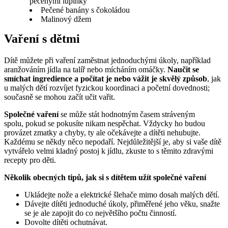
pečenými lupínky
Pečené banány s čokoládou
Malinový džem
Vaření s dětmi
Dítě můžete při vaření zaměstnat jednoduchými úkoly, například 
aranžováním jídla na talíř nebo mícháním omáčky. 
Naučit se 
smíchat ingredience a počítat je nebo vážit je skvělý způsob
, jak 
u malých dětí rozvíjet fyzickou koordinaci a početní dovednosti; 
současně se mohou začít učit vařit.
Společné vaření
 se může stát hodnotným časem stráveným 
spolu, pokud se pokusíte nikam nespěchat. Vždycky ho budou 
provázet zmatky a chyby, ty ale očekávejte a dítěti nehubujte. 
Každému se někdy něco nepodaří. Nejdůležitější je, aby si vaše dítě 
vytvářelo velmi kladný postoj k jídlu, zkuste to s těmito zdravými 
recepty pro děti.
Několik obecných tipů, jak si s dítětem užít společné vaření 
Ukládejte nože a elektrické šlehače mimo dosah malých dětí.
Dávejte dítěti jednoduché úkoly, přiměřené jeho věku, snažte 
se je ale zapojit do co největšího počtu činností.
Dovolte dítěti ochutnávat.