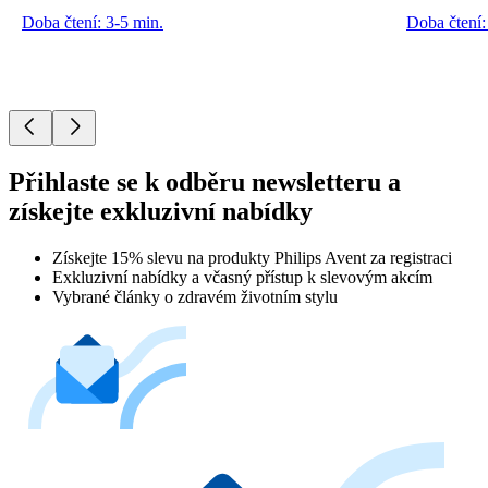
Doba čtení: 3-5 min.
Doba čtení:
Přihlaste se k odběru newsletteru a
získejte exkluzivní nabídky
Získejte 15% slevu na produkty Philips Avent za registraci
Exkluzivní nabídky a včasný přístup k slevovým akcím
Vybrané články o zdravém životním stylu