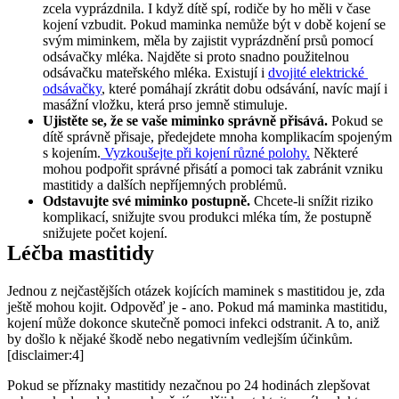
zcela vyprázdnila. I když dítě spí, rodiče by ho měli v čase 
kojení vzbudit. Pokud maminka nemůže být v době kojení se 
svým miminkem, měla by zajistit vyprázdnění prsů pomocí 
odsávačky mléka. Najděte si proto snadno použitelnou 
odsávačku mateřského mléka. Existují i 
dvojité elektrické 
odsávačky
, které pomáhají zkrátit dobu odsávání, navíc mají i 
masážní vložku, která prso jemně stimuluje.
Ujistěte se, že se vaše miminko správně přisává.
 Pokud se 
dítě správně přisaje, předejdete mnoha komplikacím spojeným 
s kojením.
 Vyzkoušejte při kojení různé polohy.
 Některé 
mohou podpořit správné přisátí a pomoci tak zabránit vzniku 
mastitidy a dalších nepříjemných problémů.
Odstavujte své miminko postupně.
 Chcete-li snížit riziko 
komplikací, snižujte svou produkci mléka tím, že postupně 
snižujete počet kojení.
Léčba mastitidy
Jednou z nejčastějších otázek kojících maminek s mastitidou je, zda 
ještě mohou kojit. Odpověď je - ano. Pokud má maminka mastitidu, 
kojení může dokonce skutečně pomoci infekci odstranit. A to, aniž 
by došlo k nějaké škodě nebo negativním vedlejším účinkům.
[disclaimer:4]
Pokud se příznaky mastitidy nezačnou po 24 hodinách zlepšovat 