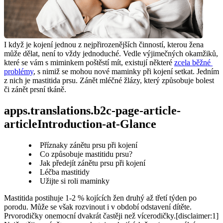
I když je kojení jednou z nejpřirozenějších činností, kterou žena 
může dělat, není to vždy jednoduché. Vedle výjimečných okamžiků, 
které se vám s miminkem poštěstí mít, existují některé 
zcela běžné 
problémy
, s nimiž se mohou nové maminky při kojení setkat. Jedním 
z nich je mastitida prsu. Zánět mléčné žlázy, který způsobuje bolest 
či zánět prsní tkáně.
apps.translations.b2c-page-article-
articleIntroduction-at-Glance
Příznaky zánětu prsu při kojení
Co způsobuje mastitidu prsu?
Jak předejít zánětu prsu při kojení
Léčba mastitidy
Užijte si roli maminky
Mastitida postihuje 1-2 % kojících žen druhý až třetí týden po 
porodu. Může se však rozvinout i v období odstavení dítěte. 
Prvorodičky onemocní dvakrát častěji než vícerodičky.[disclaimer:1] 