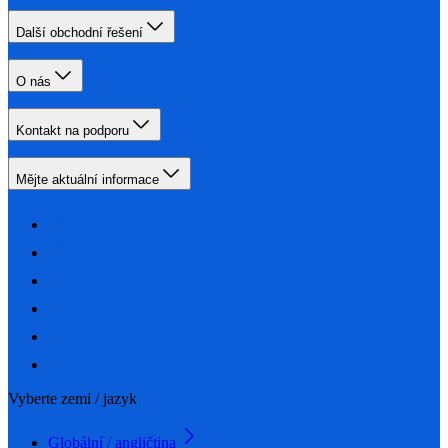
Další obchodní řešení
O nás
Kontakt na podporu
Mějte aktuální informace
Vyberte zemi / jazyk
Globální / angličtina