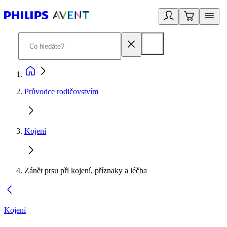
Průvodce rodičovstvím
Kojení
Zánět prsu při kojení, příznaky a léčba
Kojení