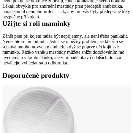
nebo pokud se dokonce zhoršují, raději kontaktujte svého doktora. 
Lékaři obvykle pro zmírnění mastitidy prsu předepíší antibiotika, 
paracetamol nebo ibuprofen – tak, aby pro vás byly předepsané léky 
bezpečné při kojení.
Užijte si roli maminky
Zánět prsu při kojení může být nepříjemný, ale není třeba panikařit. 
Nenechte se tím odradit. Jedná se o běžný problém, se kterým se 
setkává mnoho nových maminek, když se poprvé učí kojit své 
miminko. Riziko vzniku mastitidy můžete snížít dodržováním rad 
uvedených v tomto článku, ale v případě obav či dalších dotazů 
neváhejte vyhledat radu odborníka.
Doporučené produkty