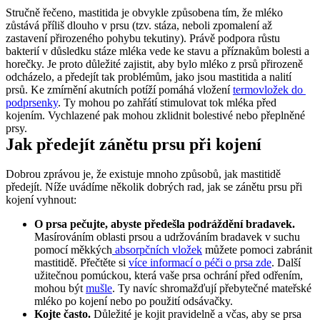
Stručně řečeno, mastitida je obvykle způsobena tím, že mléko 
zůstává příliš dlouho v prsu (tzv. stáza, neboli zpomalení až 
zastavení přirozeného pohybu tekutiny). Právě podpora růstu 
bakterií v důsledku stáze mléka vede ke stavu a příznakům bolesti a 
horečky. Je proto důležité zajistit, aby bylo mléko z prsů přirozeně 
odcházelo, a předejít tak problémům, jako jsou mastitida a nalití 
prsů. Ke zmírnění akutních potíží pomáhá vložení 
termovložek do 
podprsenky
. Ty mohou po zahřátí stimulovat tok mléka před 
kojením. Vychlazené pak mohou zklidnit bolestivé nebo přeplněné 
prsy.
Jak předejít zánětu prsu při kojení
Dobrou zprávou je, že existuje mnoho způsobů, jak mastitidě 
předejít. Níže uvádíme několik dobrých rad, jak se zánětu prsu při 
kojení vyhnout:
O prsa pečujte, abyste předešla podráždění bradavek.
Masírováním oblasti prsou a udržováním bradavek v suchu 
pomocí měkkých
 absorpčních vložek
 můžete pomoci zabránit 
mastitidě. Přečtěte si 
více informací o péči o prsa zde
. Další 
užitečnou pomúckou, která vaše prsa ochrání před odřením, 
mohou být 
mušle
. Ty navíc shromažďují přebytečné mateřské 
mléko po kojení nebo po použití odsávačky.
Kojte často. 
Důležité je kojit pravidelně a včas, aby se prsa 