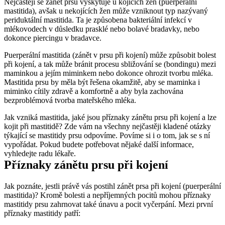
Nejčastěji se zánět prsu vyskytuje u kojících žen (puerperální 
mastitida), avšak u nekojících žen může vzniknout typ nazývaný 
periduktální mastitida. Ta je způsobena bakteriální infekcí v 
mlékovodech v důsledku prasklé nebo bolavé bradavky, nebo 
dokonce piercingu v bradavce.
Puerperální mastitida (zánět v prsu při kojení) může způsobit bolest 
při kojení, a tak může bránit procesu sbližování se (bondingu) mezi 
maminkou a jejím miminkem nebo dokonce ohrozit tvorbu mléka. 
Mastitida prsu by měla být řešena okamžitě, aby se maminka i 
miminko cítily zdravě a komfortně a aby byla zachována 
bezproblémová tvorba mateřského mléka.
Jak vzniká mastitida, jaké jsou příznaky zánětu prsu při kojení a lze 
kojit při mastitidě? Zde vám na všechny nejčastěji kladené otázky 
týkající se mastitidy prsu odpovíme. Povíme si i o tom, jak se s ní 
vypořádat. Pokud budete potřebovat nějaké další informace, 
vyhledejte radu lékaře.
Příznaky zánětu prsu při kojení
Jak poznáte, jestli právě vás postihl zánět prsa při kojení (puerperální 
mastitida)? Kromě bolesti a nepříjemných pocitů mohou příznaky 
mastitidy prsu zahrnovat také únavu a pocit vyčerpání. Mezi první 
příznaky mastitidy patří: