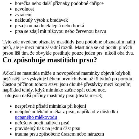
horečka nebo další příznaky podobné chřipce
nevolnost
zvracení
nažloutlý výtok z bradavek
prsa jsou na dotek teplá nebo horká 
prsa se zdají mít růžovou nebo červenou barvu
Tyto zde uvedené příznaky mastitidy jsou podobné příznakům nalití 
prsů, ale je mezi nimi zásadní rozdíl. Mastitida se od pocitu plných 
prsou liší tím, že obvykle postihuje pouze jeden prs, nikoli oba dva.
Co způsobuje mastitidu prsu?
Ačkoli se mastitida může u novopečené maminky objevit kdykoli, 
nejčastěji se vyskytuje během prvních dvou až tří týdnů po porodu. 
Častou příčinou tohoto stavu jsou dlouhé přestávky mezi kojením, 
například tehdy, když miminko začne spát celou noc.
Toto jsou další příčiny mastitidy prsu:[disclaimer:3]
nesprávné přisátí miminka při kojení
neúplné odtékání mléka z prsu, například v důsledku 
ucpaného mlékovodu
neřešený pocit nalitých prsů
pravidelný tlak na jednu část prsu
trauma prsu způsobené úrazem nebo nárazem