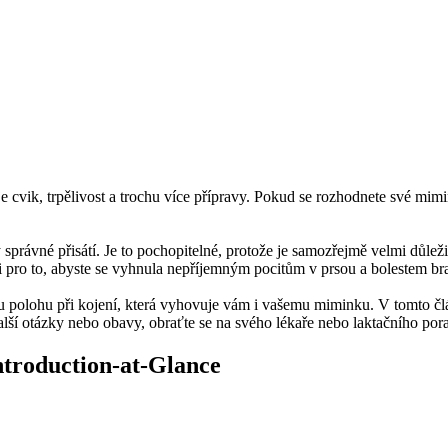
je cvik, trpělivost a trochu více přípravy. Pokud se rozhodnete své mimin
rávné přisátí. Je to pochopitelné, protože je samozřejmě velmi důležité
té i pro to, abyste se vyhnula nepříjemným pocitům v prsou a bolestem b
ávnou polohu při kojení, která vyhovuje vám i vašemu miminku. V tomto č
ší otázky nebo obavy, obraťte se na svého lékaře nebo laktačního por
Introduction-at-Glance