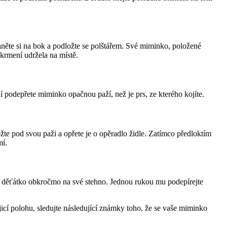
ěte si na bok a podložte se polštářem. Své miminko, položené 
 krmení udržela na místě.
ní podepřete miminko opačnou paží, než je prs, ze kterého kojíte.
žte pod svou paži a opřete je o opěradlo židle. Zatímco předloktím 
mí.
é děťátko obkročmo na své stehno. Jednou rukou mu podepírejte 
cí polohu, sledujte následující známky toho, že se vaše miminko 