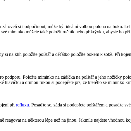
zároveň si i odpočinout, může být ideální volbou poloha na boku. Lehn
a své miminko můžete také položit ručník nebo přikrývku, abyste ho při
y si na klín položíte polštář a děťátko položíte bokem k sobě. Při koje
 pro podporu. Položte miminko na zádíčka na polštář a jeho nožičky polo
ké hlavičku a druhou rukou si podepřete prs, ze kterého se miminko kr
jení při
 refluxu.
 Posaďte se, záda si podepřete polštářem a posaďte sv
 reagovat na některou lépe než na jinou. Jakmile najdete vhodnou koji