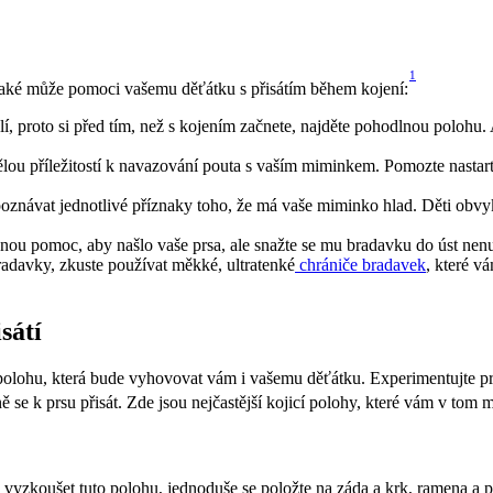
1
také může pomoci vašemu děťátku s přisátím během kojení:
lí, proto si před tím, než s kojením začnete, najděte pohodlnou polohu. Ať
ělou příležitostí k navazování pouta s vaším miminkem. Pomozte nastartov
zpoznávat jednotlivé příznaky toho, že má vaše miminko hlad. Děti obv
ou pomoc, aby našlo vaše prsa, ale snažte se mu bradavku do úst nenut
adavky, zkuste používat měkké, ultratenké
 chrániče bradavek
, které v
sátí
u polohu, která bude vyhovovat vám i vašemu děťátku. Experimentujte p
 se k prsu přisát. Zde jsou nejčastější kojicí polohy, které vám v tom
i vyzkoušet tuto polohu, jednoduše se položte na záda a krk, ramena a 