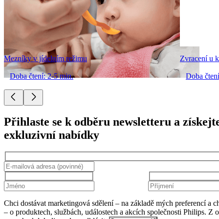
Mezníky v jídelním režimu
Zvracení u k
Doba čtení: 2-5 min.
Doba čtení
Přihlaste se k odběru newsletteru a získejt
exkluzivní nabídky
Chci dostávat marketingová sdělení – na základě mých preferencí a c
– o produktech, službách, událostech a akcích společnosti Philips. Z 