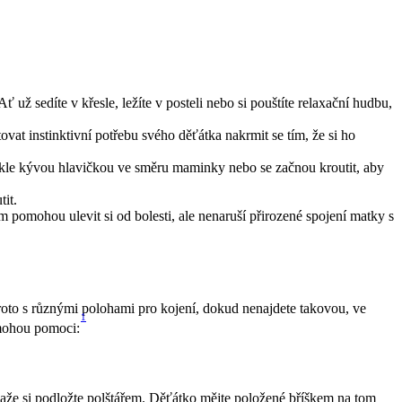
 už sedíte v křesle, ležíte v posteli nebo si pouštíte relaxační hudbu, 
at instinktivní potřebu svého děťátka nakrmit se tím, že si ho 
ykle kývou hlavičkou ve směru maminky nebo se začnou kroutit, aby 
it.
ám pomohou ulevit si od bolesti, ale nenaruší přirozené spojení matky s 
roto s různými polohami pro kojení, dokud nenajdete takovou, ve 
1
 mohou pomoci:
paže si podložte polštářem. Děťátko mějte položené bříškem na tom 