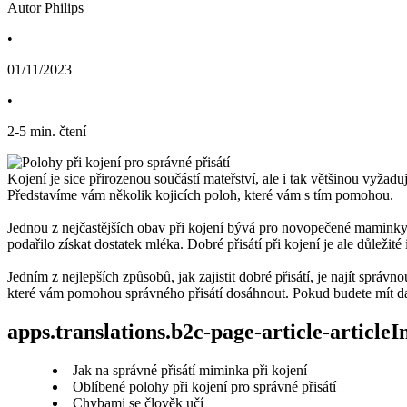
Autor Philips
•
01/11/2023
•
2
-
5
min. čtení
Kojení je sice přirozenou součástí mateřství, ale i tak většinou vyžadu
Představíme vám několik kojicích poloh, které vám s tím pomohou.
Jednou z nejčastějších obav při kojení bývá pro novopečené maminky sp
podařilo získat dostatek mléka. Dobré přisátí při kojení je ale důleži
Jedním z nejlepších způsobů, jak zajistit dobré přisátí, je najít spr
které vám pomohou správného přisátí dosáhnout. Pokud budete mít dal
apps.translations.b2c-page-article-article
Jak na správné přisátí miminka při kojení
Oblíbené polohy při kojení pro správné přisátí
Chybami se člověk učí