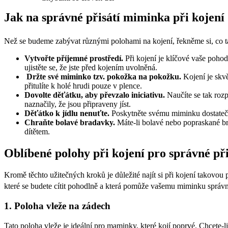
Jak na správné přisátí miminka při kojení
Než se budeme zabývat různými polohami na kojení, řekněme si, co 
Vytvořte příjemné prostředí.
 Při kojení je klíčové vaše pohod
ujistěte se, že jste před kojením uvolněná.
 Držte své miminko tzv. pokožka na pokožku. 
Kojení je skv
přitulíte k holé hrudi pouze v plence.
Dovolte děťátku, aby převzalo iniciativu.
 Naučíte se tak ro
naznačily, že jsou připraveny jíst.
Děťátko k jídlu nenuťte.
 Poskytněte svému miminku dostatečn
Chraňte bolavé bradavky. 
Máte-li bolavé nebo popraskané br
dítětem. 
Oblíbené polohy při kojení pro správné při
Kromě těchto užitečných kroků je důležité najít si při kojení takovo
které se budete cítit pohodlně a která pomůže vašemu miminku správně
1. Poloha vleže na zádech
Tato poloha vleže je ideální pro maminky, které kojí poprvé. Chcete-l