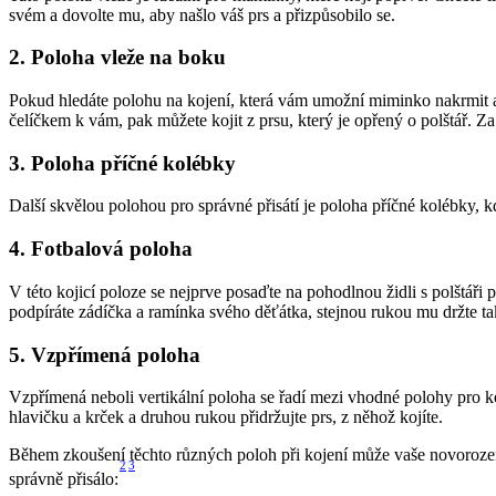
svém a dovolte mu, aby našlo váš prs a přizpůsobilo se.
2. Poloha vleže na boku
Pokud hledáte polohu na kojení, která vám umožní miminko nakrmit a 
čelíčkem k vám, pak můžete kojit z prsu, který je opřený o polštář. Z
3. Poloha příčné kolébky 
Další skvělou polohou pro správné přisátí je poloha příčné kolébky, kd
4. Fotbalová poloha
V této kojicí poloze se nejprve posaďte na pohodlnou židli s polštáři
podpíráte zádíčka a ramínka svého děťátka, stejnou rukou mu držte ta
5. Vzpřímená poloha
Vzpřímená neboli vertikální poloha se řadí mezi vhodné polohy pro ko
hlavičku a krček a druhou rukou přidržujte prs, z něhož kojíte. 
Během zkoušení těchto různých poloh při kojení může vaše novorozeně
2
3
správně přisálo: