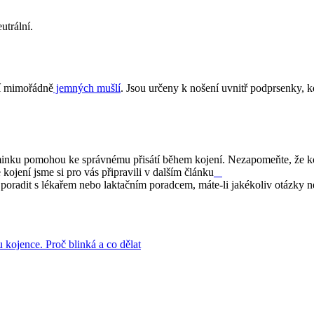
utrální.
í mimořádně
 jemných mušlí
. Jsou určeny k nošení uvnitř podprsenky, 
iminku pomohou ke správnému přisátí během kojení. Nezapomeňte, že koj
kojení jsme si pro vás připravili v dalším článku
poradit s lékařem nebo laktačním poradcem, máte-li jakékoliv otázky 