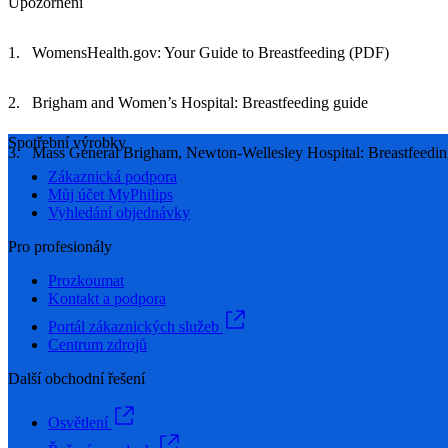
Upozornění
WomensHealth.gov: Your Guide to Breastfeeding (PDF)
Brigham and Women’s Hospital: Breastfeeding guide
Spotřební výrobky
Mass General Brigham, Newton-Wellesley Hospital: Breastfeedin
Zákaznická podpora
Můj účet MyPhilips
Vyhledání objednávky
Pro profesionály
Prozkoumat
Kontakt a podpora
Portál zákaznických služeb
Centrum zdrojů
Další obchodní řešení
Osvětlení