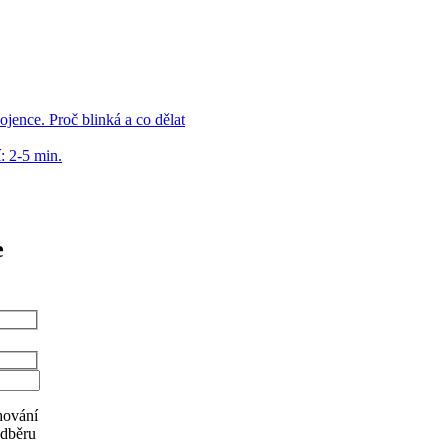
ojence. Proč blinká a co dělat
: 2-5 min.
e
hování
odběru