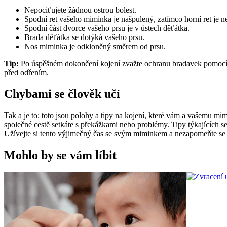
Nepociťujete žádnou ostrou bolest.
Spodní ret vašeho miminka je našpulený, zatímco horní ret je ne
Spodní část dvorce vašeho prsu je v ústech děťátka.
Brada děťátka se dotýká vašeho prsu.
Nos miminka je odkloněný směrem od prsu.
Tip:
 Po úspěšném dokončení kojení zvažte ochranu bradavek pomoc
před odřením. 
Chybami se člověk učí
Tak a je to: toto jsou polohy a tipy na kojení, které vám a vašemu m
společné cestě setkáte s překážkami nebo problémy. Tipy týkajících se 
Užívejte si tento výjimečný čas se svým miminkem a nezapomeňte se 
Mohlo by se vám líbit