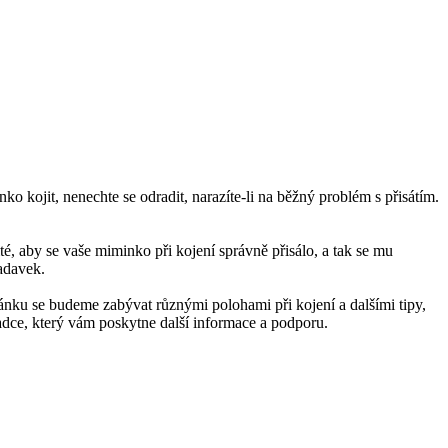
ko kojit, nenechte se odradit, narazíte-li na běžný problém s přisátím. 
, aby se vaše miminko při kojení správně přisálo, a tak se mu 
radavek.
lánku se budeme zabývat různými polohami při kojení a dalšími tipy, 
adce, který vám poskytne další informace a podporu.