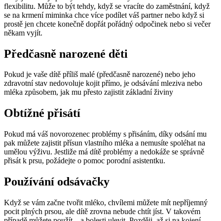
flexibilitu. Může to být tehdy, když se vracíte do zaměstnání, když 
se na krmení miminka chce více podílet váš partner nebo když si 
prostě jen chcete konečně dopřát pořádný odpočinek nebo si večer 
Pokud je vaše dítě příliš malé (předčasně narozené) nebo jeho 
zdravotní stav nedovoluje kojit přímo, je odsávání mleziva nebo 
Pokud má váš novorozenec problémy s přisáním, díky odsání mu 
pak můžete zajistit přísun vlastního mléka a nemusíte spoléhat na 
umělou výživu. Jestliže má dítě problémy a nedokáže se správně 
Když se vám začne tvořit mléko, chvílemi můžete mít nepříjemný 
pocit plných prsou, ale dítě zrovna nebude chtít jíst. V takovém 
případě můžete použít 
 a bolesti ulevit. Později, až si na kojení 