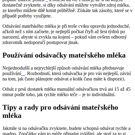
dostatečně zvyknete, si díky odsávání můžete vytvářet zdroj mléka, 
ze kterého můžete dítě krmit průběžně. Získáte tak zásoby, které se v 
Odsávání mateřského mléka je při troše cviku opravdu jednoduché, 
ačkoli než s ním začnete, je nejlepší počkat čtyři až šest týdnů po 
narození, abyste si zvykla na kojení – pokud vám ovšem odborný 
Nejjednodušší a nejrychlejší způsob odsávání mléka představuje 
používání
. Rozhodnutí, která odsávačka je pro vás nejlepší, závisí 
Odsát z prsů dostatek mléka manuální odsávačkou trvá asi 15 až 45 
Tipy a rady pro odsávání mateřského 
Jakmile si na odsávačku zvyknete, budete schopná odsávat rychle a 
snadno. Zpočátku vám to může připadat zvláštní, ale stojí za to si 