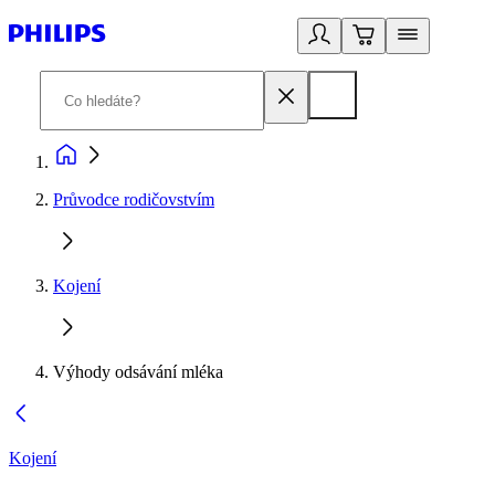
Průvodce rodičovstvím
Kojení
Výhody odsávání mléka
Kojení