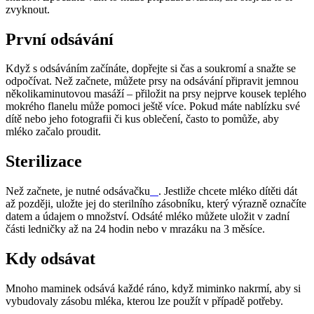
Když s odsáváním začínáte, dopřejte si čas a soukromí a snažte se 
odpočívat. Než začnete, můžete prsy na odsávání připravit jemnou 
několikaminutovou masáží – přiložit na prsy nejprve kousek teplého 
mokrého flanelu může pomoci ještě více. Pokud máte nablízku své 
dítě nebo jeho fotografii či kus oblečení, často to pomůže, aby 
Než začnete, je nutné odsávačku
. Jestliže chcete mléko dítěti dát 
až později, uložte jej do sterilního zásobníku, který výrazně označíte 
datem a údajem o množství. Odsáté mléko můžete uložit v zadní 
Mnoho maminek odsává každé ráno, když miminko nakrmí, aby si 