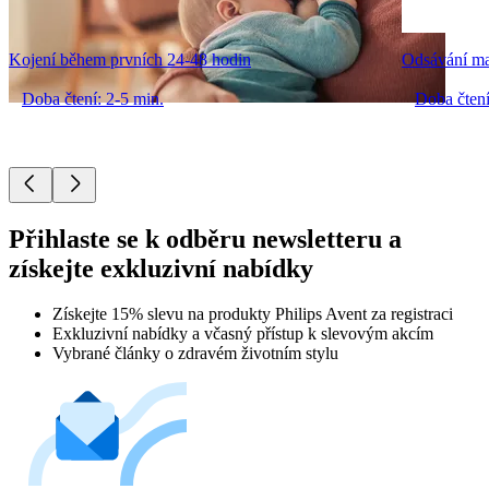
Kojení během prvních 24-48 hodin
Odsávání ma
Doba čtení: 2-5 min.
Doba čtení
Přihlaste se k odběru newsletteru a
získejte exkluzivní nabídky
Získejte 15% slevu na produkty Philips Avent za registraci
Exkluzivní nabídky a včasný přístup k slevovým akcím
Vybrané články o zdravém životním stylu