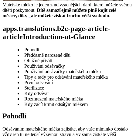
Mateřské mléko je jeden z nejvzácnějších darů, které můžete svému 
dítěti poskytnout. 
Dítě samozřejmě můžete plně kojit celé 
měsíce, díky 
ale můžete získat trochu větší svobodu.
apps.translations.b2c-page-article-
articleIntroduction-at-Glance
Pohodlí
Předčasně narozené děti
Obtížné přisátí
Používání odsávačky
Používání odsávačky mateřského mléka
Tipy a rady pro odsávání mateřského mléka
První odsávání
Sterilizace
Kdy odsávat
Rozmrazení mateřského mléka
Kdy začít krmit odsátým mlékem
Odsáváním mateřského mléka zajistíte, aby vaše miminko dostalo 
vždy jen tu nejlepší výživnou stravu a vy sama získáte větší 