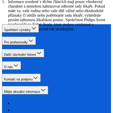
Informace uvedené v těchto článcích mají pouze všeobecný
charakter a nemohou nahrazovat odborné rady lékaře. Pokud
máte vy, vaše rodina nebo vaše dítě vážné nebo dlouhodobé
příznaky či obtíže nebo potřebujete radu lékaře, vyhledejte
prosím odbornou lékařskou pomoc. Společnost Philips Avent
neodpovídá za žádné škody, které mohou vzniknout v
souvislosti s informacemi zde uvedenými.
Spotřební výrobky
Pro profesionály
Další obchodní řešení
O nás
Kontakt na podporu
Mějte aktuální informace