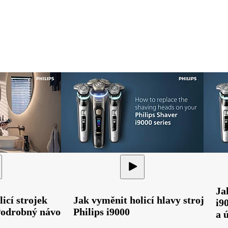
Jak
icí strojek
Jak vyměnit holicí hlavy strojku
i9
 Podrobný návod
Philips i9000
a 