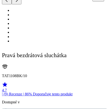
Pravá bezdrátová sluchátka
TAT1108BK/10
4.7
| (9)
Recenze
| 86% Doporučuje tento produkt
Dostupné v