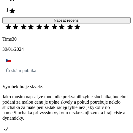
1
Napsat recenzi
Time30
30/01/2024
Česká republika
Vyrobek hraje skvele.
Jako musim napsat,ze mne mile prekvapili zyhle sluchatka,hudebni
podani za malou cenu je uplne skvely a pokud potrebuje nekdo
sluchatka za male penize,tak radeji tyhle nez jakykoliv no
name.Sluchatka pri vyssim vykonu nezkresluji zvuk a hraji ciste a
dynamicky.