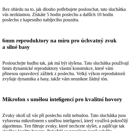
Bez ohledu na to, jak dlouho potřebujete poslouchat, tato sluchátka
vás nezklamou. Získáte 5 hodin poslechu a dalších 10 hodin
poslechu z kapesního nabíjecího pouzdra.
6mm reproduktory na míru pro úchvatný zvuk
a silné basy
Poslouchejte hudbu tak, jak má být slyšena. Tato sluchátka používají
6mm dynamické reproduktory vlastní konstrukce, které vám
přinesou opravdový zážitek z poslechu. Velký výkon reproduktorů
zvyšuje dynamiku a basy, takže vám neunikne žádný tón.
Mikrofon s umělou inteligencí pro kvalitní hovory
Zvuky okolí už vás při poslechu rušit nebudou. Tato sluchátka jsou
vybavena mikrofonem s umělou inteligencí, který využívá pokročilý
algoritmus. Ten filtruje zvuky, které nechcete slyšet, a zajišťuje tak