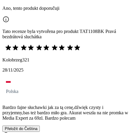
Ano, tento produkt doporučuji
Tato recenze byla vytvořena pro produkt TAT1108BK Pravá
bezdrátová sluchátka
Kolobrzeg321
28/11/2025
Polska
Bardzo fajne słuchawki jak za tą cenę,dźwięk czysty i
przyjemny,bas też bardzo miło gra. Akurat weszła na nie promka w
Media Expert za 69zl. Bardzo polecam
Přeložit do Čeština