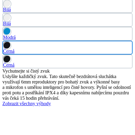
Bílá
Bílá
Modrá
Černá
Černá
Vychutnejte si čistý zvuk
Uslyšíte každičký zvuk. Tato skutečně bezdrátová sluchátka
využívají 6mm reproduktory pro bohatý zvuk a výkonné basy
a mikrofon s umělou inteligencí pro čisté hovory. Pyšní se odolností
proti potu a postříkání IPX4 a díky kapesnímu nabíjecímu pouzdru
vás čeká 15 hodin přehrávání.
Zobrazit všechny výhody