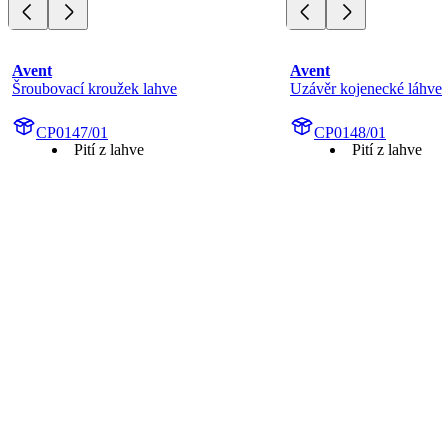
Avent
Avent
Šroubovací kroužek lahve
Uzávěr kojenecké láhve
CP0147/01
CP0148/01
Pití z lahve
Pití z lahve