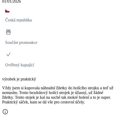
01/01/2026
Česká republika
Součást promoakce
Ověřený kupující
výrobek je praktický
Vždy jsem si kupovala náhradní žiletky do holícího strojku a teď už
nemusím. Tento bezdrátový holící strojek je úžasný, už žádné
žiletky. Tento stojek je kal na suché tak mokré holení a to je super.
Praktický sáček, kam se dá vše pro cestovní účely.