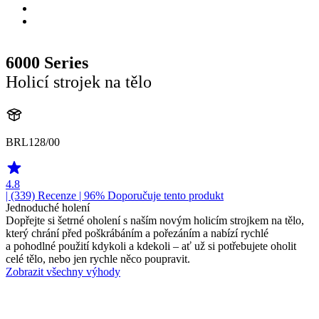
6000 Series
Holicí strojek na tělo
BRL128/00
4.8
| (339)
Recenze
| 96% Doporučuje tento produkt
Jednoduché holení
Dopřejte si šetrné oholení s naším novým holicím strojkem na tělo,
který chrání před poškrábáním a pořezáním a nabízí rychlé
a pohodlné použití kdykoli a kdekoli – ať už si potřebujete oholit
celé tělo, nebo jen rychle něco poupravit.
Zobrazit všechny výhody