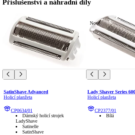
Příslušenství a náhradní díly
Nové
SatinShave Advanced
Lady Shaver Series 60
Holicí planžeta
Holicí planžeta
CP0634/01
CP2377/01
Dámský holicí strojek
Bílá
LadyShave
Satinelle
SatinShave