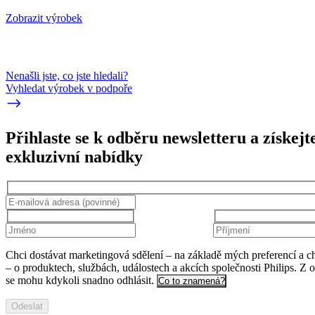
Zobrazit výrobek
Nenašli jste, co jste hledali?
Vyhledat výrobek v podpoře
Přihlaste se k odběru newsletteru a získejt
exkluzivní nabídky
Chci dostávat marketingová sdělení – na základě mých preferencí a c
– o produktech, službách, událostech a akcích společnosti Philips. Z 
se mohu kdykoli snadno odhlásit.
Co to znamená?
Odeslat