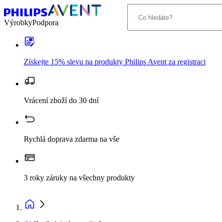
Výrobky
Podpora
Získejte 15% slevu na produkty Philips Avent za registraci
Vrácení zboží do 30 dní
Rychlá doprava zdarma na vše
3 roky záruky na všechny produkty