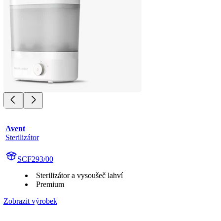
Avent
Sterilizátor
SCF293/00
Sterilizátor a vysoušeč lahví
Premium
Zobrazit výrobek