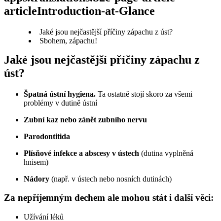
articleIntroduction-at-Glance
Jaké jsou nejčastější příčiny zápachu z úst?
Sbohem, zápachu!
Jaké jsou nejčastější příčiny zápachu z 
úst?
Špatná ústní hygiena. 
Ta ostatně stojí skoro za všemi 
problémy v dutině ústní
Zubní kaz nebo zánět zubního nervu
Parodontitida
Plísňové infekce a abscesy v ústech
 (dutina vyplněná 
hnisem)
Nádory 
(např. v ústech nebo nosních dutinách)
Za nepříjemným dechem ale mohou stát i další věci:
Užívání léků