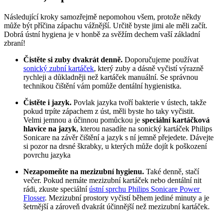
Následující kroky samozřejmě nepomohou všem, protože někdy 
může být příčina zápachu vážnější. Určitě byste jimi ale měli začít. 
Dobrá ústní hygiena je v honbě za svěžím dechem vaší základní 
zbraní!
Čistěte si zuby dvakrát denně.
 Doporučujeme používat 
sonický zubní kartáček
, který zuby a dásně vyčistí výrazně 
rychleji a důkladněji než kartáček manuální. Se správnou 
technikou čištění vám pomůže dentální hygienistka.
Čistěte i jazyk. 
Povlak jazyka tvoří bakterie v ústech, takže 
pokud trpíte zápachem z úst, měli byste ho taky vyčistit. 
Velmi jemnou a účinnou pomůckou je 
speciální kartáčková 
hlavice na jazyk
, kterou nasadíte na sonický kartáček Philips 
Sonicare na závěr čištění a jazyk s ní jemně přejedete. Dávejte 
si pozor na drsné škrabky, u kterých může dojít k poškození 
povrchu jazyka
Nezapomeňte na mezizubní hygienu. 
Také denně, stačí 
večer. Pokud nemáte mezizubní kartáček nebo dentální nit 
rádi, zkuste speciální 
ústní sprchu Philips Sonicare Power 
Flosser
. Mezizubní prostory vyčistí během jediné minuty a je 
šetrnější a zároveň dvakrát účinnější než mezizubní kartáček.