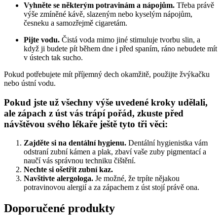
Vyhněte se některým potravinám a nápojům. 
Třeba právě 
výše zmíněné kávě, slazeným nebo kyselým nápojům, 
česneku a samozřejmě cigaretám.
Pijte vodu. 
Čistá voda mimo jiné stimuluje tvorbu slin, a 
když ji budete pít během dne i před spaním, ráno nebudete mít 
v ústech tak sucho.
Pokud potřebujete mít příjemný dech okamžitě, použijte žvýkačku 
nebo ústní vodu.
Pokud jste už všechny výše uvedené kroky udělali, 
ale zápach z úst vás trápí pořád, zkuste před 
návštěvou svého lékaře ještě tyto tři věci:
Zajděte si na dentální hygienu.
 Dentální hygienistka vám 
odstraní zubní kámen a plak, zbaví vaše zuby pigmentací a 
naučí vás správnou techniku čištění.
Nechte si ošetřit zubní kaz.
Navštivte alergologa.
 Je možné, že trpíte nějakou 
potravinovou alergií a za zápachem z úst stojí právě ona.
Doporučené produkty