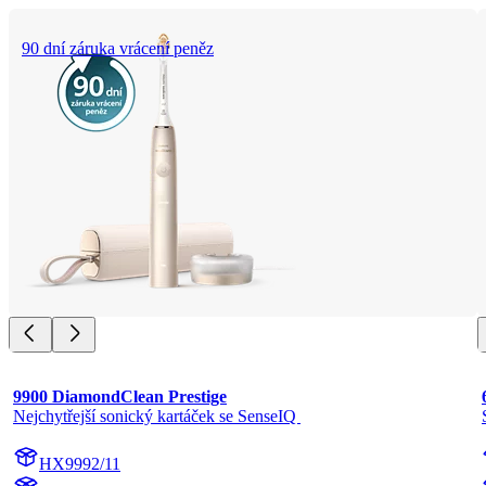
90 dní záruka vrácení peněz
9900 DiamondClean Prestige
Nejchytřejší sonický kartáček se SenseIQ 
HX9992/11