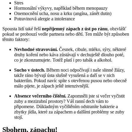
Stres
Hormonální výkyvy, například během menopauzy
Onemocnění ucha, nosu a krku (angína, zánět dutin)
Potravinová alergie a intolerance
Spousta lidí také řeší 
nepříjemný zápach z úst po ránu
, obzvlášť 
pokud se probouzí vedle partnera nebo dětí. Ten může být způsoben 
těmito faktory:
Nevhodné stravování.
 Česnek, cibule, mléko, sýry, některé 
druhy koření nebo káva zůstávají v dechuještě dlouho poté, 
co je zkonzumujete. Totéž platí i pro tabák a alkohol.
Sucho v ústech.
 Během noci odpočívají i naše slinné žlázy, 
takže ráno bývají ústa slušně vysušená a daří se v nich 
bakteriím. Pokud navíc spíte s otevřenou pusou nebo obecně 
málo pijete, je zápach ještě intenzivnější.
Absence večerního čištění.
 Zapomněli jste si večer vyčistit 
zuby a mezizubní prostory? Váš ranní dech vám to 
připomene. Důkladným vyčištěním odstraníte bakterie a 
zbytky jídla, které za zápachem a dalšími problémy se zuby 
stojí.
Sbohem, zápachu!