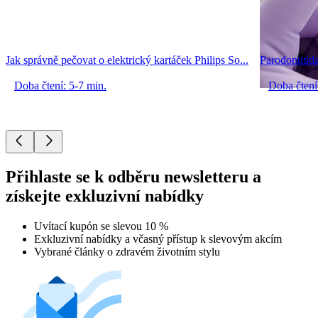
Jak správně pečovat o elektrický kartáček Philips So...
Parodontitida
Doba čtení: 5-7 min.
Doba čtení
Přihlaste se k odběru newsletteru a
získejte exkluzivní nabídky
Uvítací kupón se slevou 10 %
Exkluzivní nabídky a včasný přístup k slevovým akcím
Vybrané články o zdravém životním stylu