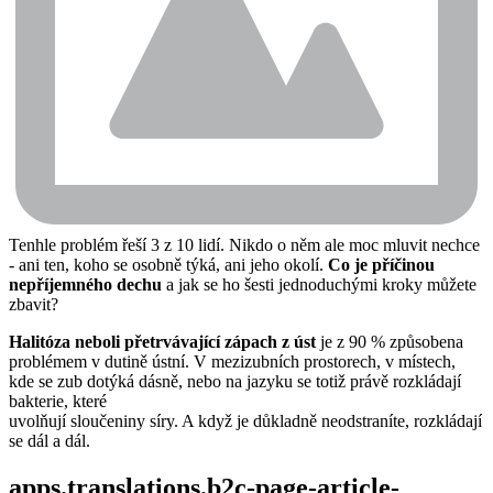
Tenhle problém řeší 3 z 10 lidí. Nikdo o něm ale moc mluvit nechce 
- ani ten, koho se osobně týká, ani jeho okolí. 
Co je příčinou 
nepříjemného dechu
 a jak se ho šesti jednoduchými kroky můžete 
zbavit?
Halitóza neboli přetrvávající zápach z úst 
je z 90 % způsobena 
problémem v dutině ústní. V mezizubních prostorech, v místech, 
kde se zub dotýká dásně, nebo na jazyku se totiž právě rozkládají 
bakterie, které
uvolňují sloučeniny síry. A když je důkladně neodstraníte, rozkládají 
se dál a dál.
apps.translations.b2c-page-article-