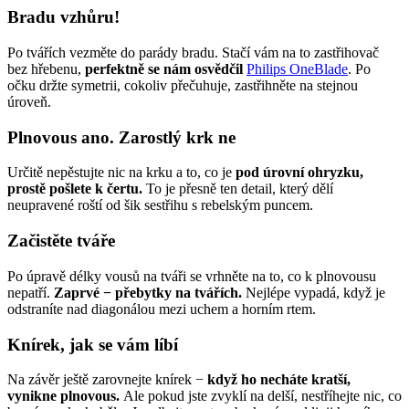
Bradu vzhůru!
Po tvářích vezměte do parády bradu. Stačí vám na to zastřihovač 
bez hřebenu, 
perfektně se nám osvědčil 
Philips OneBlade
. Po 
očku držte symetrii, cokoliv přečuhuje, zastřihněte na stejnou 
úroveň.
Plnovous ano. Zarostlý krk ne
Určitě nepěstujte nic na krku a to, co je 
pod úrovní ohryzku, 
prostě pošlete k čertu.
 To je přesně ten detail, který dělí 
neupravené roští od šik sestřihu s rebelským puncem. 
Začistěte tváře
Po úpravě délky vousů na tváři se vrhněte na to, co k plnovousu 
nepatří. 
Zaprvé − přebytky na tvářích.
 Nejlépe vypadá, když je 
odstraníte nad diagonálou mezi uchem a horním rtem.
Knírek, jak se vám líbí
Na závěr ještě zarovnejte knírek − 
když ho necháte kratší, 
vynikne plnovous.
 Ale pokud jste zvyklí na delší, nestříhejte nic, co 