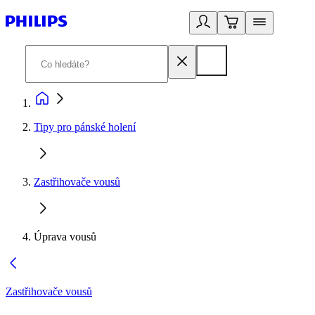
Tipy pro pánské holení
Zastřihovače vousů
Úprava vousů
Zastřihovače vousů