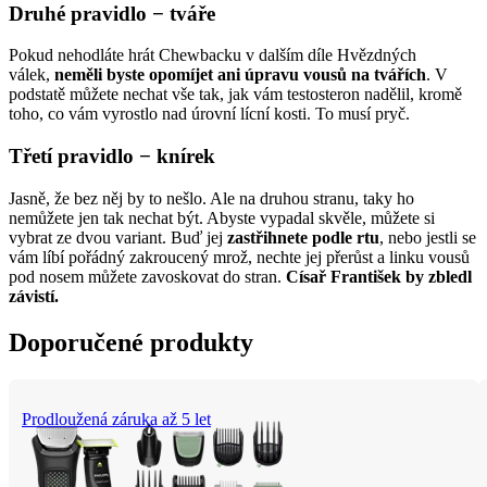
Druhé pravidlo − tváře
Pokud nehodláte hrát Chewbacku v dalším díle Hvězdných 
válek, 
neměli byste opomíjet ani úpravu vousů na tvářích
. V 
podstatě můžete nechat vše tak, jak vám testosteron nadělil, kromě 
toho, co vám vyrostlo nad úrovní lícní kosti. To musí pryč.
Třetí pravidlo − knírek
Jasně, že bez něj by to nešlo. Ale na druhou stranu, taky ho 
nemůžete jen tak nechat být. Abyste vypadal skvěle, můžete si 
vybrat ze dvou variant. Buď jej 
zastřihnete podle rtu
, nebo jestli se 
vám líbí pořádný zakroucený mrož, nechte jej přerůst a linku vousů 
pod nosem můžete zavoskovat do stran. 
Císař František by zbledl 
závistí.
Doporučené produkty
Prodloužená záruka až 5 let