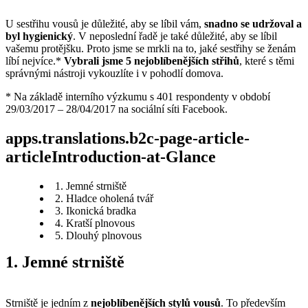
U sestřihu vousů je důležité, aby se líbil vám, 
snadno se udržoval a 
byl hygienický
. V neposlední řadě je také důležité, aby se líbil 
vašemu protějšku. Proto jsme se mrkli na to, jaké sestřihy se ženám 
líbí nejvíce.* 
Vybrali jsme 5 nejoblíbenějších střihů
, které s těmi 
správnými nástroji vykouzlíte i v pohodlí domova.
* Na základě interního výzkumu s 401 respondenty v období 
29/03/2017 – 28/04/2017 na sociální síti Facebook.
apps.translations.b2c-page-article-
articleIntroduction-at-Glance
1. Jemné strniště
2. Hladce oholená tvář
3. Ikonická bradka
4. Kratší plnovous
5. Dlouhý plnovous
1. Jemné strniště
Strniště je jedním z 
nejoblíbenějších stylů vousů
. To především 