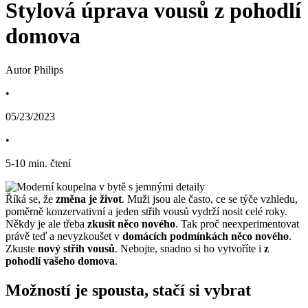
Stylová úprava vousů z pohodlí
domova
Autor Philips
•
05/23/2023
•
5
-
10
min. čtení
Říká se, že 
změna je život
. Muži jsou ale často, ce se týče vzhledu, 
poměrně konzervativní a jeden střih vousů vydrží nosit celé roky. 
Někdy je ale třeba 
zkusit něco nového
. Tak proč neexperimentovat 
právě teď a nevyzkoušet v 
domácích podmínkách něco nového
. 
Zkuste 
nový střih vousů
. Nebojte, snadno si ho vytvoříte i 
z 
pohodlí vašeho domova
.
Možností je spousta, stačí si vybrat