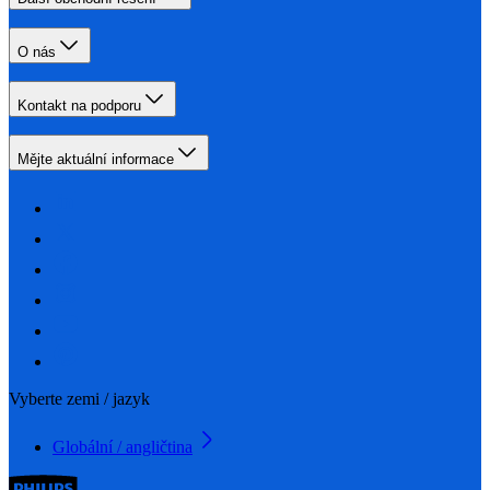
O nás
Kontakt na podporu
Mějte aktuální informace
Vyberte zemi / jazyk
Globální / angličtina