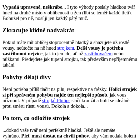
Vypadá upraveně, neškrábe
... I tyto výhody poslaly hladkou tvář 
hned na druhé místo v oblíbenosti u žen (líbí se téměř každé třetí). 
Bohužel pro ně, nosí ji jen každý pátý muž.
Zkracujte klidně nadvakrát
Pokud máte mít obličej stoprocentně hladký a shazujete už rostlé 
vousy, neútočte na ně hned 
strojkem
. 
Delší vousy je potřeba 
zastřihnout nejvíce
, jak to jen jde, ať už 
zastřihovačem
 nebo 
nůžkami. Předejdete jak tupení strojku, tak především nepříjemnému 
tahání.
Pohyby dělají divy
Není potřeba příliš tlačit na pilu, respektive na frézky. 
Holicí strojek 
si při správném pohybu najde ten nejlepší způsob
, jak vous 
uříznout. V případě 
strojků Philips
 stačí kroužit a holit se ideálně 
proti směru růstu vousů. Dokola a dokola...
Po tom, co odložíte strojek
...dokud vaše tvář není perfektně hladká. Ještě ale nemáte 
vyhráno. 
Pleť musí dostat na chvíli pohov
, aby vám nedala holení 