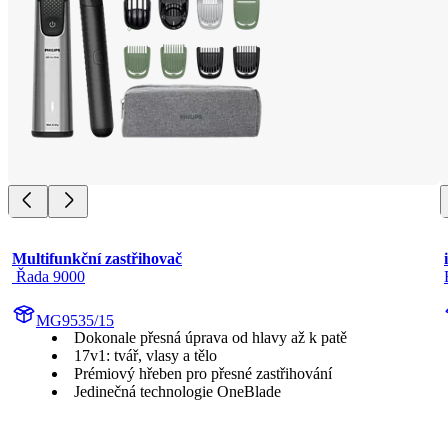
Multifunkční zastřihovač
 Řada 9000
MG9535/15
Dokonale přesná úprava od hlavy až k patě
17v1: tvář, vlasy a tělo
Prémiový hřeben pro přesné zastřihování
Jedinečná technologie OneBlade