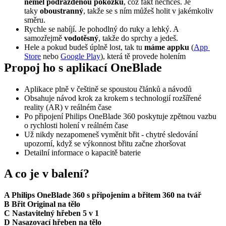
neměl podrážděnou pokožku
, což fakt nechceš. Je 
taky 
oboustranný
, takže se s ním můžeš holit v jakémkoliv 
směru.
Rychle se nabíjí. Je pohodlný do ruky a lehký. A 
samozřejmě 
vodotěsný
, takže do sprchy a jedeš.
Hele a pokud budeš úplně lost, tak tu 
máme appku 
(
App 
Store
 nebo 
Google Play
), která tě provede holením
Propoj ho s aplikací OneBlade
Aplikace plně v češtině se spoustou článků a návodů
Obsahuje návod krok za krokem s technologií rozšířené 
reality (AR) v reálném čase
Po připojení Philips OneBlade 360 poskytuje zpětnou vazbu 
o rychlosti holení v reálném čase
Už nikdy nezapomeneš vyměnit břit - chytré sledování 
upozorní, když se výkonnost břitu začne zhoršovat
Detailní informace o kapacitě baterie
A co je v balení?
A Philips OneBlade 360 ​s připojením a břitem 360 na tvář
B Břit Original na tělo
C Nastavitelný hřeben 5 v 1
D Nasazovací hřeben na tělo