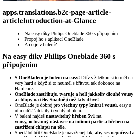
apps.translations.b2c-page-article-
articleIntroduction-at-Glance
Na easy díky Philips Oneblade 360 s připojením
Propoj ho s aplikací OneBlade
A co je v balení?
Na easy díky Philips Oneblade 360 s 
připojením
S OneBladem je holení na easy! 
Dřív s žiletkou si to měl na 
very hard a když si to neuměl s břitvou tak dokonce na 
Hardcore.
OneBlade zastřihuje, tvaruje a holí jakkoliv dlouhé vousy 
a chlupy na těle. Snadněji než kdy dříve!
OneBlade je dobrej pro 
všechny typy knírů i vousů
, easy s 
ním uděláš detaily i rychlý oholení.
V balení najdeš 
nastavitelný hřeben 5v1 na 
vousy, ochranný nástavec na intimní partie a hřeben na 
zastřižení chlupů na těle.
Speciální břit OneBlade je navrženej tak, 
aby ses nepořezal a 