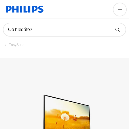
Registrovat výrobek
Co hledáte?
EasySuite