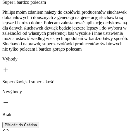
Super i bardzo polecam
Philips moim zdaniem należy do czołówki producentów słuchawek
dokanałowych i dousznych z generacji na generację słuchawki są
lepsze i bardzo dobre. Polecam zainstalować aplikację dedykowaną
dla danych słuchawek dźwięk będzie jeszcze lepszy i do wyboru w
zależności od własnych preferencji bas wysokie i inne ustawienia
można ustawić według własnych upodobań w bardzo łatwy sposób.
Słuchawki naprawdę super z czołówki producentów światowych
nic tylko polecam i bardzo gorąco polecam
Výhody
Super dźwięk i super jakość
Nevýhody
Brak
Přeložit do Čeština