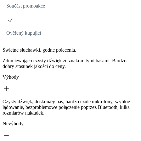
Součást promoakce
Ověřený kupující
Świetne słuchawki, godne polecenia.
Zdumiewająco czysty dźwięk ze znakomitymi basami. Bardzo
dobry stosunek jakości do ceny.
Výhody
Czysty dźwięk, doskonały bas, bardzo czule mikrofony, szybkie
lądowanie, bezproblemowe połączenie poprzez Bluetooth, kilka
rozmiarów nakładek.
Nevýhody