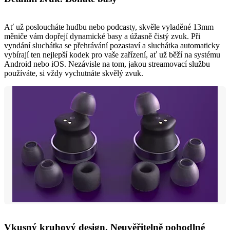
Ať už posloucháte hudbu nebo podcasty, skvěle vyladěné 13mm
měniče vám dopřejí dynamické basy a úžasně čistý zvuk. Při
vyndání sluchátka se přehrávání pozastaví a sluchátka automaticky
vybírají ten nejlepší kodek pro vaše zařízení, ať už běží na systému
Android nebo iOS. Nezávisle na tom, jakou streamovací službu
používáte, si vždy vychutnáte skvělý zvuk.
Vkusný kruhový design. Neuvěřitelně pohodlné