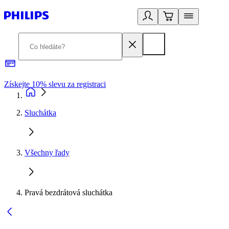
Získejte 10% slevu za registraci
3
Sluchátka
Všechny řady
Pravá bezdrátová sluchátka