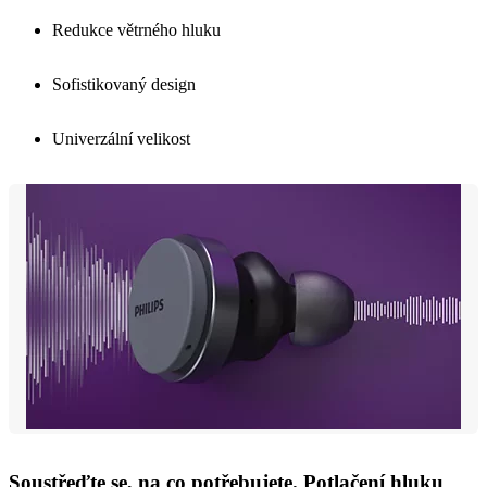
Redukce větrného hluku
Sofistikovaný design
Univerzální velikost
Soustřeďte se, na co potřebujete. Potlačení hluku