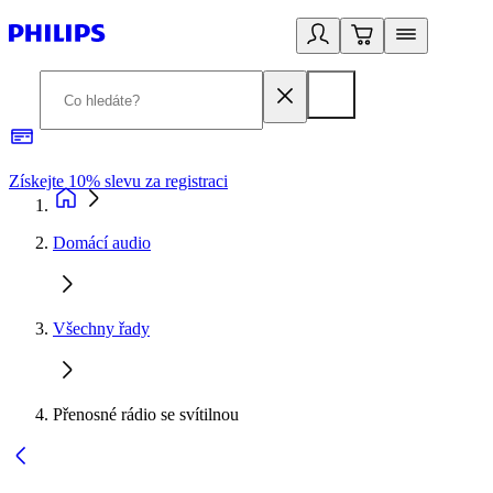
Získejte 10% slevu za registraci
3
Domácí audio
Všechny řady
Přenosné rádio se svítilnou