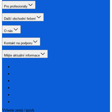
Pro profesionály
Další obchodní řešení
O nás
Kontakt na podporu
Mějte aktuální informace
Vyberte zemi / jazyk