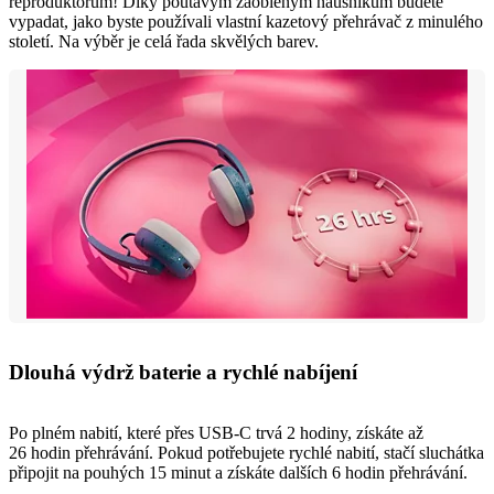
reproduktorům! Díky poutavým zaobleným náušníkům budete
vypadat, jako byste používali vlastní kazetový přehrávač z minulého
století. Na výběr je celá řada skvělých barev.
Dlouhá výdrž baterie a rychlé nabíjení
Po plném nabití, které přes USB-C trvá 2 hodiny, získáte až
26 hodin přehrávání. Pokud potřebujete rychlé nabití, stačí sluchátka
připojit na pouhých 15 minut a získáte dalších 6 hodin přehrávání.