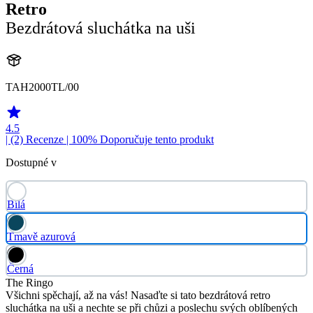
Retro
Bezdrátová sluchátka na uši
TAH2000TL/00
4.5
| (2)
Recenze
| 100% Doporučuje tento produkt
Dostupné v
Bílá
Tmavě azurová
Černá
The Ringo
Všichni spěchají, až na vás! Nasaďte si tato bezdrátová retro
sluchátka na uši a nechte se při chůzi a poslechu svých oblíbených