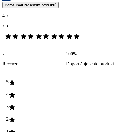
Zákaznické názory ve formě hodnocení výrobků a hvězdiček jsou užit
Porozumět recenzím produktů
4.5
z 5
2
100
%
Recenze
Doporučuje tento produkt
5
4
3
2
1