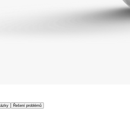
tázky
Řešení problémů