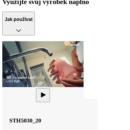
Využijte svůj výrobek naplno
Jak používat
STH5030_20