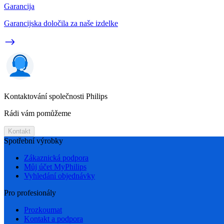
Garancija
Garancijska določila za naše izdelke
Kontaktování společnosti Philips
Rádi vám pomůžeme
Kontakt
Spotřební výrobky
Zákaznická podpora
Můj účet MyPhilips
Vyhledání objednávky
Pro profesionály
Prozkoumat
Kontakt a podpora