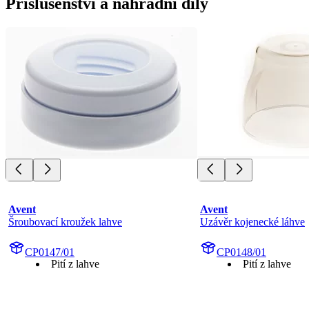
Příslušenství a náhradní díly
Avent
Avent
Šroubovací kroužek lahve
Uzávěr kojenecké láhve
CP0147/01
CP0148/01
Pití z lahve
Pití z lahve