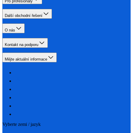
Pro profesionály
Další obchodní řešení
O nás
Kontakt na podporu
Mějte aktuální informace
Vyberte zemi / jazyk