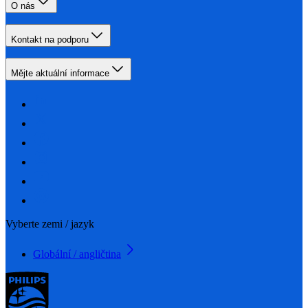
O nás
Kontakt na podporu
Mějte aktuální informace
Vyberte zemi / jazyk
Globální / angličtina