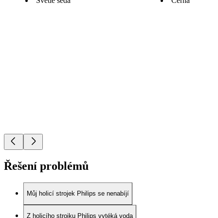
Světle šedá
Černá
Řešení problémů
Můj holicí strojek Philips se nenabíjí
Z holicího strojku Philips vytéká voda