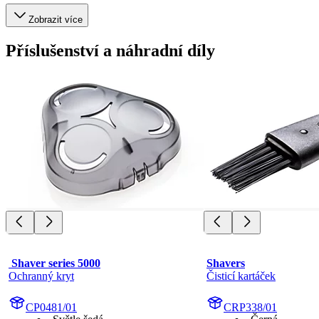
Zobrazit více
Příslušenství a náhradní díly
 Shaver series 5000
Shavers
Ochranný kryt
Čisticí kartáček
CP0481/01
CRP338/01