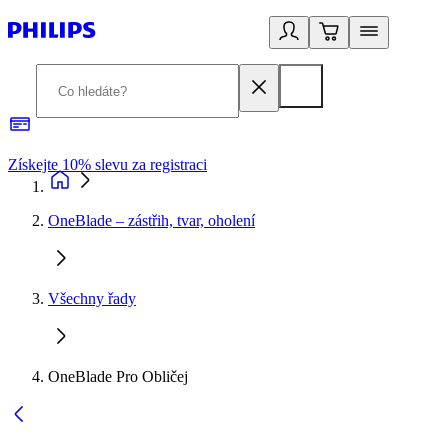
Získejte 10% slevu za registraci
3
OneBlade – zástřih, tvar, oholení
Všechny řady
OneBlade Pro Obličej