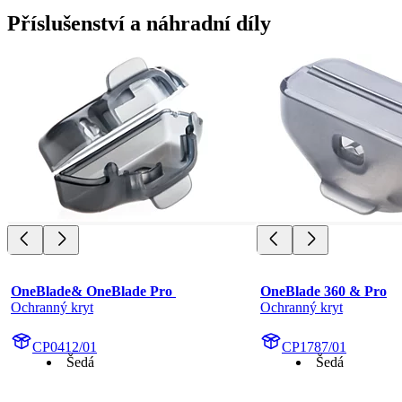
Příslušenství a náhradní díly
OneBlade& OneBlade Pro 
OneBlade 360 & Pro
Ochranný kryt
Ochranný kryt
CP0412/01
CP1787/01
Šedá
Šedá