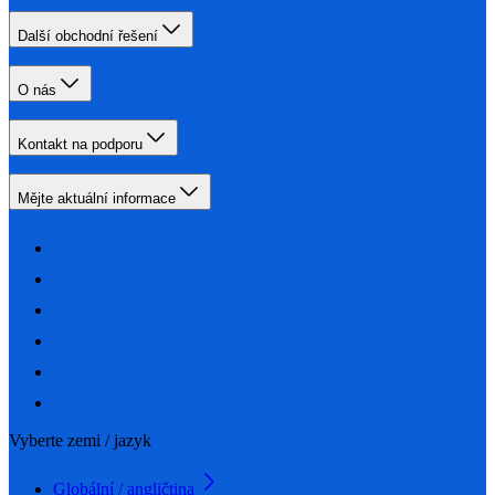
Další obchodní řešení
O nás
Kontakt na podporu
Mějte aktuální informace
Vyberte zemi / jazyk
Globální / angličtina