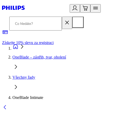
Získejte 10% slevu za registraci
3
OneBlade – zástřih, tvar, oholení
Všechny řady
OneBlade Intimate