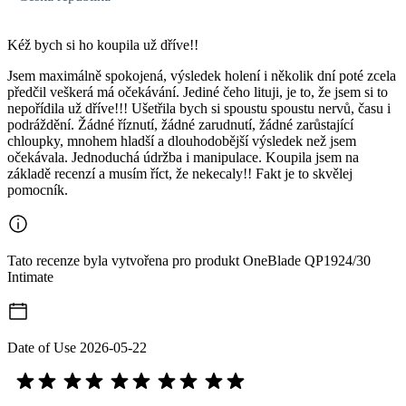
Kéž bych si ho koupila už dříve!!
Jsem maximálně spokojená, výsledek holení i několik dní poté zcela
předčil veškerá má očekávání. Jediné čeho lituji, je to, že jsem si to
nepořídila už dříve!!! Ušetřila bych si spoustu spoustu nervů, času i
podráždění. Žádné říznutí, žádné zarudnutí, žádné zarůstající
chloupky, mnohem hladší a dlouhodobější výsledek než jsem
očekávala. Jednoduchá údržba i manipulace. Koupila jsem na
základě recenzí a musím říct, že nekecaly!! Fakt je to skvělej
pomocník.
Tato recenze byla vytvořena pro produkt OneBlade QP1924/30
Intimate
Date of Use
2026-05-22