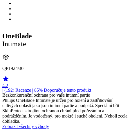
OneBlade
Intimate
QP1924/30
4.2
| (192)
Recenze
| 85% Doporučuje tento produkt
Bezkonkurenční ochrana pro vaše intimní partie
Philips OneBlade Intimate je určen pro holení a zastřihování
citlivých oblastí jako jsou intimní partie a podpaží. Speciální břit
SkinProtect s trojitou ochranou chrání před pořezáním a
podrážděním. Je vodotěsný, pro mokré i suché oholení. Neholí zcela
dohladka.
Zobrazit všechny výhody