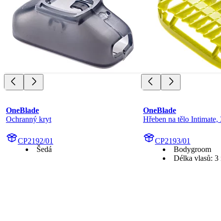
OneBlade
OneBlade
Ochranný kryt
Hřeben na tělo Intimate
CP2192/01
CP2193/01
Šedá
Bodygroom
Délka vlasů: 