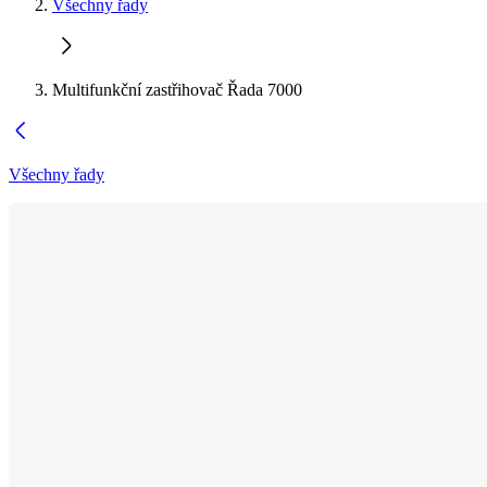
Všechny řady
Multifunkční zastřihovač Řada 7000
Všechny řady