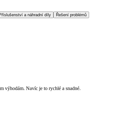
Příslušenství a náhradní díly
Řešení problémů
ím výhodám. Navíc je to rychlé a snadné.