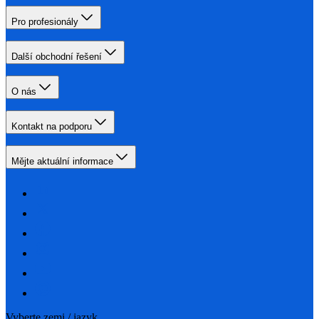
Pro profesionály
Další obchodní řešení
O nás
Kontakt na podporu
Mějte aktuální informace
Vyberte zemi / jazyk