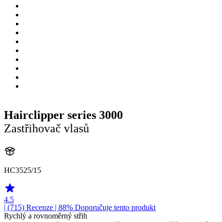
Hairclipper series 3000
Zastřihovač vlasů
HC3525/15
4.5
| (715)
Recenze
| 88% Doporučuje tento produkt
Rychlý a rovnoměrný střih