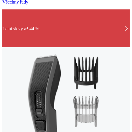
Všechny řady
Letní slevy až 44 %