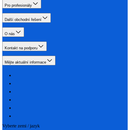
Pro profesionály
Další obchodní řešení
O nás
Kontakt na podporu
Mějte aktuální informace
Vyberte zemi / jazyk