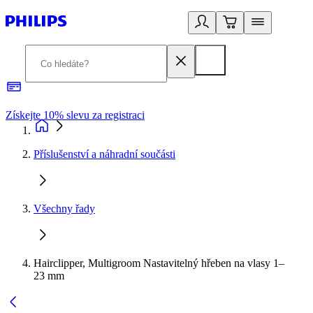
Získejte 10% slevu za registraci
3
Příslušenství a náhradní součásti
Všechny řady
Hairclipper, Multigroom Nastavitelný hřeben na vlasy 1–
23 mm