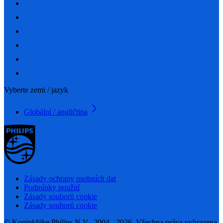
Vyberte zemi / jazyk
Globální / angličtina
Zásady ochrany osobních dat
Podmínky použití
Zásady souborů cookie
Zásady souborů cookie
© Koninklijke Philips N.V., 2004 - 2026. Všechna práva vyhrazena.