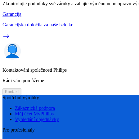
Zkontrolujte podmínky své záruky a zahajte výměnu nebo opravu vý
Garancija
Garancijska določila za naše izdelke
Kontaktování společnosti Philips
Rádi vám pomůžeme
Kontakt
Spotřební výrobky
Zákaznická podpora
Můj účet MyPhilips
Vyhledání objednávky
Pro profesionály