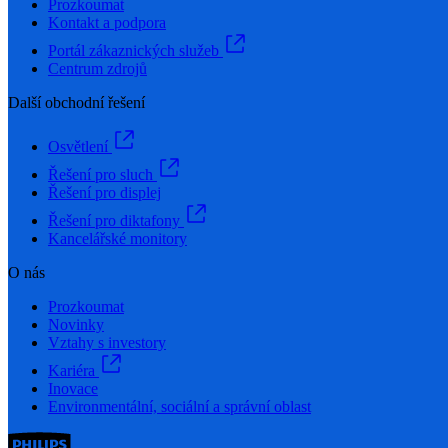
Prozkoumat
Kontakt a podpora
Portál zákaznických služeb
Centrum zdrojů
Další obchodní řešení
Osvětlení
Řešení pro sluch
Řešení pro displej
Řešení pro diktafony
Kancelářské monitory
O nás
Prozkoumat
Novinky
Vztahy s investory
Kariéra
Inovace
Environmentální, sociální a správní oblast