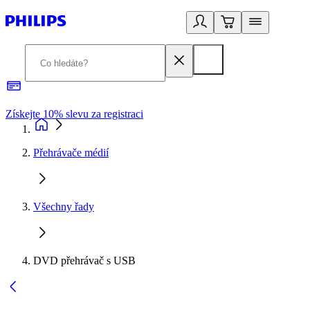
Získejte 10% slevu za registraci
3
Přehrávače médií
Všechny řady
DVD přehrávač s USB