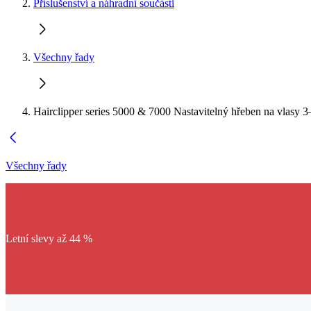
Příslušenství a náhradní součásti
Všechny řady
Hairclipper series 5000 & 7000 Nastavitelný hřeben na vlasy
Všechny řady
Letní slevy až 44 %